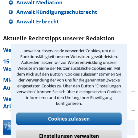
Anwalt Mediation
Anwalt Kündigungsschutzrecht
Anwalt Erbrecht
Aktuelle Rechtstipps unserer Redaktion
Wer muss Zweitwohnungssteuer zahlen?
anwalt-suchservice.de verwendet Cookies, um die
Funktionsfähigkeit unserer Website zu gewährleisten.
15 elementare Rechte, die jeder
Außerdem setzen wir zur Weiterentwicklung unserer
Wohnungseigentümer kennen sollte
Website im Sinne der Nutzer zusätzliche Cookies ein. Mit
dem Klick auf den Button "Cookies zulassen" stimmen Sie
Mietpreisbremse 2026: Alle Regeln,
der Verwendung der von uns für die genannten Zwecke
eingesetzten Cookies zu. Über den Button "Einstellungen
Ausnahmen und Rechte für Mieter
verwalten" können Sie sich über die eingesetzten Cookies
informieren und den Umfang Ihrer Einwilligung
Welche Regeln für Teilnahme, Urlaub,
konfigurieren.
Arbeitszeit gelten beim
Cookies zulassen
Teste Dein Rechtswissen
Einstellungen verwalten