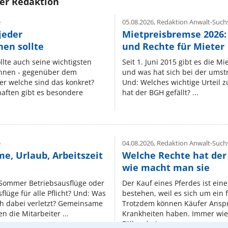
rer Redaktion
e
05.08.2026,
Redaktion Anwalt-Suchs
jeder
Mietpreisbremse 2026:
en sollte
und Rechte für Mieter
lte auch seine wichtigsten
Seit 1. Juni 2015 gibt es die M
nnen - gegenüber dem
und was hat sich bei der umst
er welche sind das konkret?
Und: Welches wichtige Urteil 
ften gibt es besondere
hat der BGH gefällt? ...
e
04.08.2026,
Redaktion Anwalt-Suchs
e, Urlaub, Arbeitszeit
Welche Rechte hat der
wie macht man sie
 Sommer Betriebsausflüge oder
Der Kauf eines Pferdes ist ein
lüge für alle Pflicht? Und: Was
bestehen, weil es sich um ein
ch dabei verletzt? Gemeinsame
Trotzdem können Käufer Ansp
n die Mitarbeiter ...
Krankheiten haben. Immer wied
Fällen, bei ...