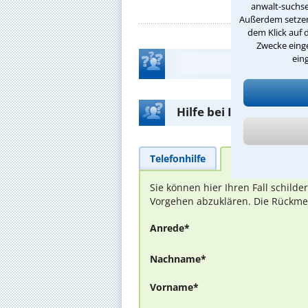
anwalt-suchse
Außerdem setzen 
dem Klick auf 
Zwecke einge
ein
Hilfe bei Ihrer Anwalt
Telefonhilfe
Beratungsanfra
Sie können hier Ihren Fall schild
Vorgehen abzuklären. Die Rückmel
Anrede*
Nachname*
Vorname*