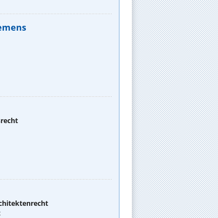
Clemens
srecht
chitektenrecht
t