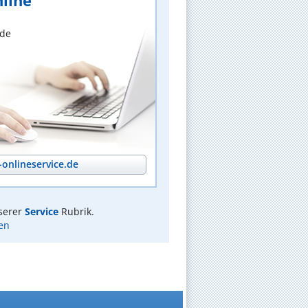
line
nde
onlineservice.de
serer
Service
Rubrik.
en