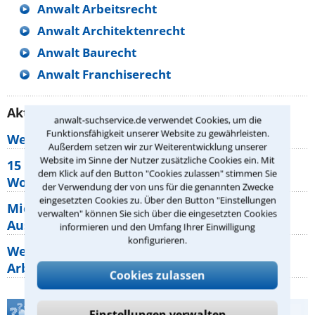
Anwalt Arbeitsrecht
Anwalt Architektenrecht
Anwalt Baurecht
Anwalt Franchiserecht
Aktuelle Rechtstipps unserer Redaktion
anwalt-suchservice.de verwendet Cookies, um die
Funktionsfähigkeit unserer Website zu gewährleisten.
Wer muss Zweitwohnungssteuer zahlen?
Außerdem setzen wir zur Weiterentwicklung unserer
Website im Sinne der Nutzer zusätzliche Cookies ein. Mit
15 elementare Rechte, die jeder
dem Klick auf den Button "Cookies zulassen" stimmen Sie
Wohnungseigentümer kennen sollte
der Verwendung der von uns für die genannten Zwecke
eingesetzten Cookies zu. Über den Button "Einstellungen
Mietpreisbremse 2026: Alle Regeln,
verwalten" können Sie sich über die eingesetzten Cookies
Ausnahmen und Rechte für Mieter
informieren und den Umfang Ihrer Einwilligung
konfigurieren.
Welche Regeln für Teilnahme, Urlaub,
Arbeitszeit gelten beim
Cookies zulassen
Einstellungen verwalten
Teste Dein Rechtswissen