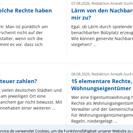
e
07.08.2026,
Redaktion Anwalt-Suchs
elche Rechte haben
Lärm von den Nachbar
mir zu?
um: Man ist pünktlich am
Egal, ob Lärm durch spielende 
rscheint nicht auf der
benachbarten Bolzplatz erzeugt 
stalter, wenn sich die
Wie können genervte Nachbarn
mmt es vor, dass sich
vorgehen? ...
e
06.08.2026,
Redaktion Anwalt-Suchs
teuer zahlen?
15 elementare Rechte, 
Wohnungseigentümer k
n vielen deutschen Städten und
am jeweiligen Ort eine
Wer eine Eigentumswohnung hat
manchem gar nicht bewusst. Mit
Rechte als Wohnungseigentüm
nnehaben einer weiteren ...
Verwalter und der Gemeinschaf
Für Wohnungseigentümergemei
Regeln, niedergelegt ...
rvice.de verwendet Cookies, um die Funktionsfähigkeit unserer Website zu 