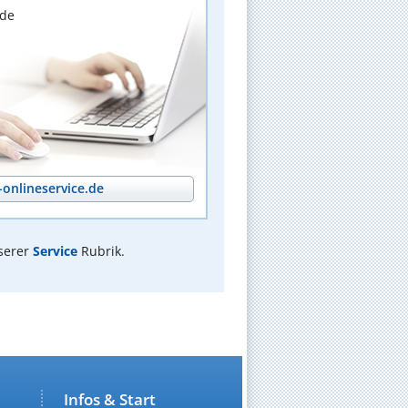
nde
onlineservice.de
serer
Service
Rubrik.
Infos & Start