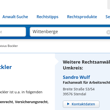
Anwalt-Suche
Rechtstipps
Rechtsprodukte
Se
ht
isius Bockler
Weitere Rechtsanwäl
ckler
Umkreis:
Sandro Wulf
Fachanwalt für Arbeitsrech
Breite Straße 53/54
kler ist u.a. in folgenden
39576 Stendal
ienrecht, Versicherungsrecht,
Kontaktdaten