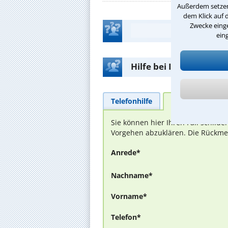
Außerdem setzen 
dem Klick auf 
Zwecke einge
ein
Hilfe bei Ihrer Anwalt
Telefonhilfe
Beratungsanfra
Sie können hier Ihren Fall schild
Vorgehen abzuklären. Die Rückmel
Anrede*
Nachname*
Vorname*
Telefon*