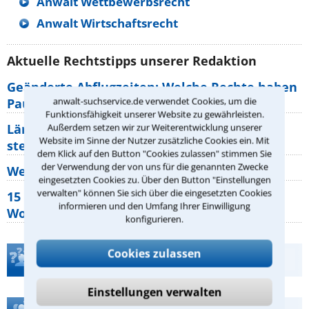
Anwalt Wettbewerbsrecht
Anwalt Wirtschaftsrecht
Aktuelle Rechtstipps unserer Redaktion
Geänderte Abflugzeiten: Welche Rechte haben
anwalt-suchservice.de verwendet Cookies, um die
Pauschalurlauber?
Funktionsfähigkeit unserer Website zu gewährleisten.
Lärm von den Nachbarn: Welche Rechte
Außerdem setzen wir zur Weiterentwicklung unserer
Website im Sinne der Nutzer zusätzliche Cookies ein. Mit
stehen mir zu?
dem Klick auf den Button "Cookies zulassen" stimmen Sie
der Verwendung der von uns für die genannten Zwecke
Wer muss Zweitwohnungssteuer zahlen?
eingesetzten Cookies zu. Über den Button "Einstellungen
verwalten" können Sie sich über die eingesetzten Cookies
15 elementare Rechte, die jeder
informieren und den Umfang Ihrer Einwilligung
Wohnungseigentümer kennen sollte
konfigurieren.
Cookies zulassen
Teste Dein Rechtswissen
Einstellungen verwalten