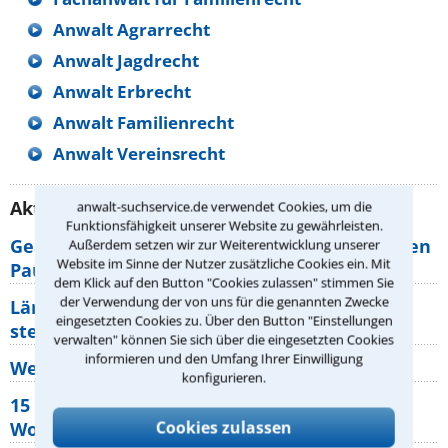
Anwalt Agrarrecht
Anwalt Jagdrecht
Anwalt Erbrecht
Anwalt Familienrecht
Anwalt Vereinsrecht
Aktuelle Rechtstipps unserer Redaktion
anwalt-suchservice.de verwendet Cookies, um die
Funktionsfähigkeit unserer Website zu gewährleisten.
Geänderte Abflugzeiten: Welche Rechte haben
Außerdem setzen wir zur Weiterentwicklung unserer
Website im Sinne der Nutzer zusätzliche Cookies ein. Mit
Pauschalurlauber?
dem Klick auf den Button "Cookies zulassen" stimmen Sie
der Verwendung der von uns für die genannten Zwecke
Lärm von den Nachbarn: Welche Rechte
eingesetzten Cookies zu. Über den Button "Einstellungen
stehen mir zu?
verwalten" können Sie sich über die eingesetzten Cookies
informieren und den Umfang Ihrer Einwilligung
Wer muss Zweitwohnungssteuer zahlen?
konfigurieren.
15 elementare Rechte, die jeder
Cookies zulassen
Wohnungseigentümer kennen sollte