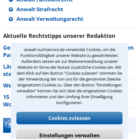
Anwalt Strafrecht
Anwalt Verwaltungsrecht
Aktuelle Rechtstipps unserer Redaktion
Geänderte Abflugzeiten: Welche Rechte haben
anwalt-suchservice.de verwendet Cookies, um die
Pauschalurlauber?
Funktionsfähigkeit unserer Website zu gewährleisten.
Außerdem setzen wir zur Weiterentwicklung unserer
Lärm von den Nachbarn: Welche Rechte
Website im Sinne der Nutzer zusätzliche Cookies ein. Mit
stehen mir zu?
dem Klick auf den Button "Cookies zulassen" stimmen Sie
der Verwendung der von uns für die genannten Zwecke
Wer muss Zweitwohnungssteuer zahlen?
eingesetzten Cookies zu. Über den Button "Einstellungen
verwalten" können Sie sich über die eingesetzten Cookies
15 elementare Rechte, die jeder
informieren und den Umfang Ihrer Einwilligung
konfigurieren.
Wohnungseigentümer kennen sollte
Cookies zulassen
Teste Dein Rechtswissen
Einstellungen verwalten