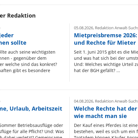
rer Redaktion
e
05.08.2026,
Redaktion Anwalt-Suchs
jeder
Mietpreisbremse 2026:
en sollte
und Rechte für Mieter
lte auch seine wichtigsten
Seit 1. Juni 2015 gibt es die M
nnen - gegenüber dem
und was hat sich bei der umst
er welche sind das konkret?
Und: Welches wichtige Urteil 
ften gibt es besondere
hat der BGH gefällt? ...
e
04.08.2026,
Redaktion Anwalt-Suchs
e, Urlaub, Arbeitszeit
Welche Rechte hat der
wie macht man sie
 Sommer Betriebsausflüge oder
Der Kauf eines Pferdes ist ein
lüge für alle Pflicht? Und: Was
bestehen, weil es sich um ein
ch dabei verletzt? Gemeinsame
Trotzdem können Käufer Ansp