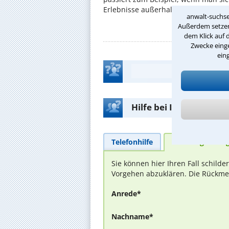
Erlebnisse außerhalb der Arbeit solle
anwalt-suchse
Außerdem setzen 
dem Klick auf 
Zwecke einge
ein
Hilfe bei Ihrer Anwalt
Telefonhilfe
Beratungsanfra
Sie können hier Ihren Fall schild
Vorgehen abzuklären. Die Rückmel
Anrede*
Nachname*