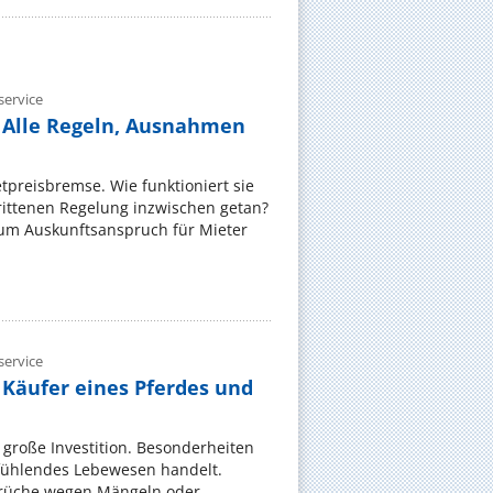
ervice
 Alle Regeln, Ausnahmen
ietpreisbremse. Wie funktioniert sie
rittenen Regelung inzwischen getan?
zum Auskunftsanspruch für Mieter
ervice
 Käufer eines Pferdes und
e große Investition. Besonderheiten
 fühlendes Lebewesen handelt.
rüche wegen Mängeln oder