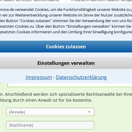
n die Mitarbeiter ...
Krankheiten haben. Immer wied
rvice.de verwendet Cookies, um die Funktionsfähigkeit unserer Website zu 
Fällen, bei ...
wir zur Weiterentwicklung unserer Website im Sinne der Nutzer zusätzliche
den Button "Cookies zulassen" stimmen Sie der Verwendung der von uns fü
setzten Cookies zu. Über den Button "Einstellungen verwalten" können Sie 
gesetzten Cookies informieren und den Umfang Ihrer Einwilligung konfigurie
Teste Dein Rechtswissen
Cookies zulassen
suche?
Einstellungen verwalten
Impressum
Datenschutzerklärung
⁃
ge
ern. Anschließend werden sich spezialisierte Rechtsanwälte bei Ih
dung durch einen Anwalt ist für Sie kostenlos.
(Anrede)