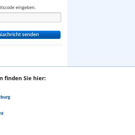
eitscode eingeben.
 finden Sie hier:
zburg
ht