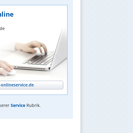
line
nde
onlineservice.de
serer
Service
Rubrik.