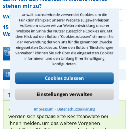
stehen mir zu?
anwalt-suchservice.de verwendet Cookies, um die
Wer muss Zweitwohnungssteuer zahlen?
Funktionsfähigkeit unserer Website zu gewährleisten.
Außerdem setzen wir zur Weiterentwicklung unserer
15 elementare Rechte, die jeder
Website im Sinne der Nutzer zusätzliche Cookies ein. Mit
Wohnungseigentümer kennen sollte
dem Klick auf den Button "Cookies zulassen" stimmen Sie
der Verwendung der von uns für die genannten Zwecke
eingesetzten Cookies zu. Über den Button "Einstellungen
Teste Dein Rechtswissen
verwalten" können Sie sich über die eingesetzten Cookies
informieren und den Umfang Ihrer Einwilligung
konfigurieren.
Hilfe bei Ihrer Anwaltsuche?
Cookies zulassen
Einstellungen verwalten
Telefonhilfe
Beratungsanfrage
⁃
Sie können hier Ihren Fall schildern. Anschließend
Impressum
Datenschutzerklärung
werden sich spezialisierte Rechtsanwälte bei
Ihnen melden, um das weitere Vorgehen