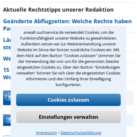
Aktuelle Rechtstipps unserer Redaktion
Geänderte Abflugzeiten: Welche Rechte haben
Pauschalurlauber?
anwalt-suchservice.de verwendet Cookies, um die
Funktionsfähigkeit unserer Website zu gewährleisten.
Lärm von den Nachbarn: Welche Rechte
Außerdem setzen wir zur Weiterentwicklung unserer
stehen mir zu?
Website im Sinne der Nutzer zusätzliche Cookies ein. Mit
dem Klick auf den Button "Cookies zulassen" stimmen Sie
Wer muss Zweitwohnungssteuer zahlen?
der Verwendung der von uns für die genannten Zwecke
eingesetzten Cookies zu. Über den Button "Einstellungen
15 elementare Rechte, die jeder
verwalten" können Sie sich über die eingesetzten Cookies
Wohnungseigentümer kennen sollte
informieren und den Umfang Ihrer Einwilligung
konfigurieren.
Teste Dein Rechtswissen
Cookies zulassen
Einstellungen verwalten
Hilfe bei Ihrer Anwaltsuche?
⁃
Impressum
Datenschutzerklärung