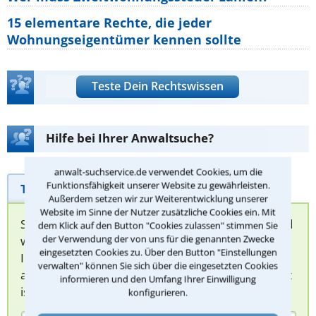
15 elementare Rechte, die jeder
Wohnungseigentümer kennen sollte
Teste Dein Rechtswissen
Hilfe bei Ihrer Anwaltsuche?
anwalt-suchservice.de verwendet Cookies, um die
Funktionsfähigkeit unserer Website zu gewährleisten.
Telefonhilfe
Beratungsanfrage
Außerdem setzen wir zur Weiterentwicklung unserer
Website im Sinne der Nutzer zusätzliche Cookies ein. Mit
Sie können hier Ihren Fall schildern. Anschließend
dem Klick auf den Button "Cookies zulassen" stimmen Sie
der Verwendung der von uns für die genannten Zwecke
werden sich spezialisierte Rechtsanwälte bei
eingesetzten Cookies zu. Über den Button "Einstellungen
Ihnen melden, um das weitere Vorgehen
verwalten" können Sie sich über die eingesetzten Cookies
abzuklären. Die Rückmeldung durch einen Anwalt
informieren und den Umfang Ihrer Einwilligung
ist für Sie kostenlos.
konfigurieren.