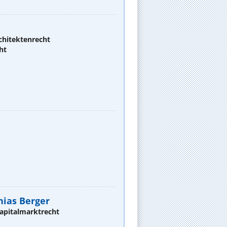
chitektenrecht
ht
thias Berger
apitalmarktrecht