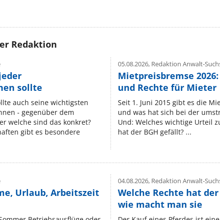
rer Redaktion
e
05.08.2026,
Redaktion Anwalt-Suchs
jeder
Mietpreisbremse 2026:
en sollte
und Rechte für Mieter
lte auch seine wichtigsten
Seit 1. Juni 2015 gibt es die M
nnen - gegenüber dem
und was hat sich bei der umst
er welche sind das konkret?
Und: Welches wichtige Urteil 
ften gibt es besondere
hat der BGH gefällt? ...
e
04.08.2026,
Redaktion Anwalt-Suchs
e, Urlaub, Arbeitszeit
Welche Rechte hat der
wie macht man sie
 Sommer Betriebsausflüge oder
Der Kauf eines Pferdes ist ein