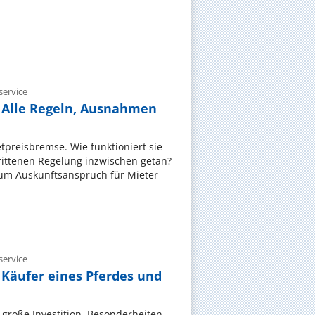
ervice
 Alle Regeln, Ausnahmen
ietpreisbremse. Wie funktioniert sie
rittenen Regelung inzwischen getan?
zum Auskunftsanspruch für Mieter
ervice
 Käufer eines Pferdes und
e große Investition. Besonderheiten