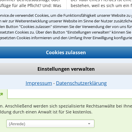
lüge für alle Pflicht? Und: Was
bestehen, weil es sich um ein
ch dabei verletzt? Gemeinsame
Trotzdem können Käufer Ansp
rvice.de verwendet Cookies, um die Funktionsfähigkeit unserer Website zu 
n die Mitarbeiter ...
Krankheiten haben. Immer wied
wir zur Weiterentwicklung unserer Website im Sinne der Nutzer zusätzliche
Fällen, bei ...
den Button "Cookies zulassen" stimmen Sie der Verwendung der von uns fü
setzten Cookies zu. Über den Button "Einstellungen verwalten" können Sie 
gesetzten Cookies informieren und den Umfang Ihrer Einwilligung konfigurie
Cookies zulassen
Teste Dein Rechtswissen
Einstellungen verwalten
suche?
Impressum
Datenschutzerklärung
⁃
ge
ern. Anschließend werden sich spezialisierte Rechtsanwälte bei Ih
dung durch einen Anwalt ist für Sie kostenlos.
(Anrede)