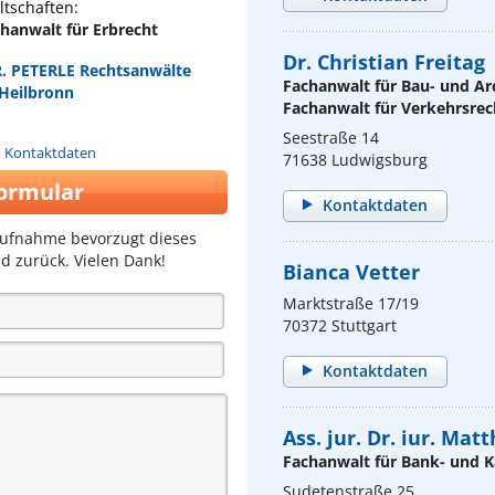
tschaften:
chanwalt für Erbrecht
Dr. Christian Freitag
. PETERLE Rechtsanwälte
Fachanwalt für Bau- und Ar
 Heilbronn
Fachanwalt für Verkehrsrec
Seestraße 14
n Kontaktdaten
71638 Ludwigsburg
ormular
Kontaktdaten
aufnahme bevorzugt dieses
d zurück. Vielen Dank!
Bianca Vetter
Marktstraße 17/19
70372 Stuttgart
Kontaktdaten
Ass. jur. Dr. iur. Mat
Fachanwalt für Bank- und K
Sudetenstraße 25