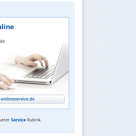
line
nde
onlineservice.de
serer
Service
Rubrik.