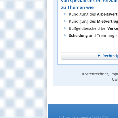
von spezialisierten Anwäl
zu Themen wie
Kündigung des
Arbeitsvert
Kündigung des
Mietvertra
Bußgeldbescheid bei
Verke
Scheidung
und Trennung et
Rechtsti
Kostenrechner, Impr
Uwe
© Anwalt-Suchservice 1989 - 2026