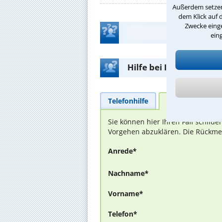
Außerdem setzen 
dem Klick auf 
Zwecke einge
ein
Hilfe bei Ihrer Anwalt
Telefonhilfe
Beratungsanfra
Sie können hier Ihren Fall schild
Vorgehen abzuklären. Die Rückmel
Anrede*
Nachname*
Vorname*
Telefon*