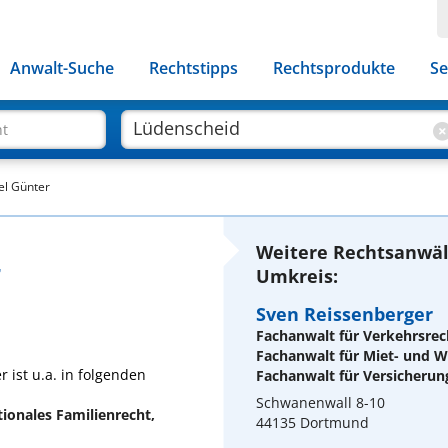
Anwalt-Suche
Rechtstipps
Rechtsprodukte
Se
ht
el Günter
Weitere Rechtsanwäl
r
Umkreis:
Sven Reissenberger
Fachanwalt für Verkehrsrec
Fachanwalt für Miet- und
ist u.a. in folgenden
Fachanwalt für Versicherun
Schwanenwall 8-10
tionales Familienrecht,
44135 Dortmund