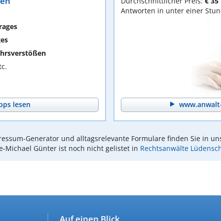
ten
Durchschnittlicher Preis:
€ 35
Antworten in unter einer Stu
rages
ges
hrsverstößen
c.
pps lesen
www.anwalt-
essum-Generator und alltagsrelevante Formulare finden Sie in un
-Michael Günter ist noch nicht gelistet in
Rechtsanwälte Lüdensc
Auf einen Blick