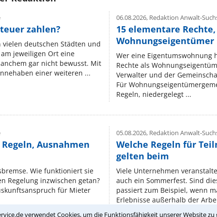
e
06.08.2026,
Redaktion Anwalt-Suchs
teuer zahlen?
15 elementare Rechte, 
Wohnungseigentümer k
n vielen deutschen Städten und
am jeweiligen Ort eine
Wer eine Eigentumswohnung hat
manchem gar nicht bewusst. Mit
Rechte als Wohnungseigentüm
nnehaben einer weiteren ...
Verwalter und der Gemeinschaf
Für Wohnungseigentümergemei
Regeln, niedergelegt ...
e
05.08.2026,
Redaktion Anwalt-Suchs
e Regeln, Ausnahmen
Welche Regeln für Teil
gelten beim
isbremse. Wie funktioniert sie
Viele Unternehmen veranstalt
nen Regelung inzwischen getan?
auch ein Sommerfest. Sind dies
uskunftsanspruch für Mieter
passiert zum Beispiel, wenn m
Erlebnisse außerhalb der Arbeit
rvice.de verwendet Cookies, um die Funktionsfähigkeit unserer Website zu 