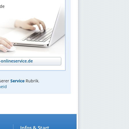
nde
onlineservice.de
serer
Service
Rubrik.
heid
Infos & Start