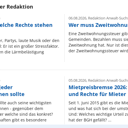
rer Redaktion
e
06.08.2026,
Redaktion Anwalt-Suchs
elche Rechte stehen
Wer muss Zweitwohnun
Eine Zweitwohnungssteuer gibt
Gemeinden. Bezahlen muss sie,
r, Partys, laute Musik oder den
Zweitwohnung hat. Nur ist die
 Er ist ein großer Stressfaktor.
der Zweitwohnungssteuer wird 
n die Lärmbelästigung
e
05.08.2026,
Redaktion Anwalt-Suchs
jeder
Mietpreisbremse 2026:
en sollte
und Rechte für Mieter
lte auch seine wichtigsten
Seit 1. Juni 2015 gibt es die M
nnen - gegenüber dem
und was hat sich bei der umst
er welche sind das konkret?
Und: Welches wichtige Urteil 
ften gibt es besondere
hat der BGH gefällt? ...