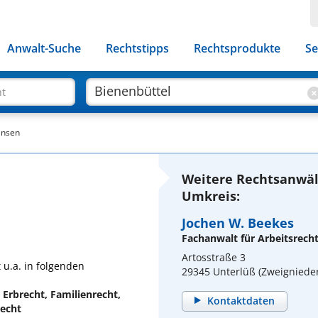
Anwalt-Suche
Rechtstipps
Rechtsprodukte
Se
ht
ansen
Weitere Rechtsanwäl
Umkreis:
Jochen W. Beekes
Fachanwalt für Arbeitsrech
Artosstraße 3
 u.a. in folgenden
29345 Unterlüß (Zweigniede
 Erbrecht, Familienrecht,
Kontaktdaten
recht