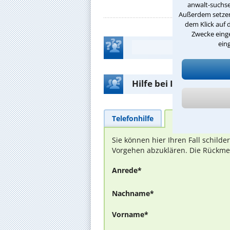
anwalt-suchse
Außerdem setzen 
dem Klick auf 
Zwecke einge
ein
Hilfe bei Ihrer Anwalt
Telefonhilfe
Beratungsanfra
Sie können hier Ihren Fall schild
Vorgehen abzuklären. Die Rückmel
Anrede*
Nachname*
Vorname*