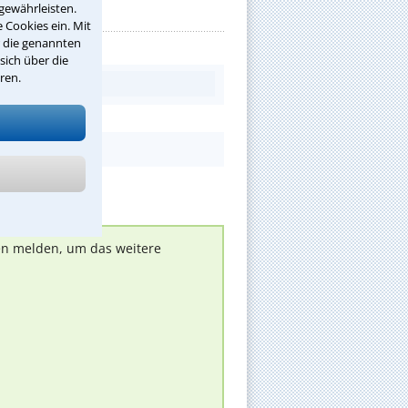
gewährleisten.
 Cookies ein. Mit
r die genannten
sich über die
ren.
nen melden, um das weitere