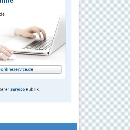
line
nde
onlineservice.de
serer
Service
Rubrik.