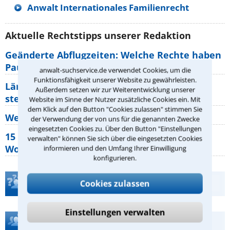
Anwalt Internationales Familienrecht
Aktuelle Rechtstipps unserer Redaktion
Geänderte Abflugzeiten: Welche Rechte haben
Pauschalurlauber?
anwalt-suchservice.de verwendet Cookies, um die
Funktionsfähigkeit unserer Website zu gewährleisten.
Lärm von den Nachbarn: Welche Rechte
Außerdem setzen wir zur Weiterentwicklung unserer
stehen mir zu?
Website im Sinne der Nutzer zusätzliche Cookies ein. Mit
dem Klick auf den Button "Cookies zulassen" stimmen Sie
Wer muss Zweitwohnungssteuer zahlen?
der Verwendung der von uns für die genannten Zwecke
eingesetzten Cookies zu. Über den Button "Einstellungen
15 elementare Rechte, die jeder
verwalten" können Sie sich über die eingesetzten Cookies
Wohnungseigentümer kennen sollte
informieren und den Umfang Ihrer Einwilligung
konfigurieren.
Teste Dein Rechtswissen
Cookies zulassen
Einstellungen verwalten
Hilfe bei Ihrer Anwaltsuche?