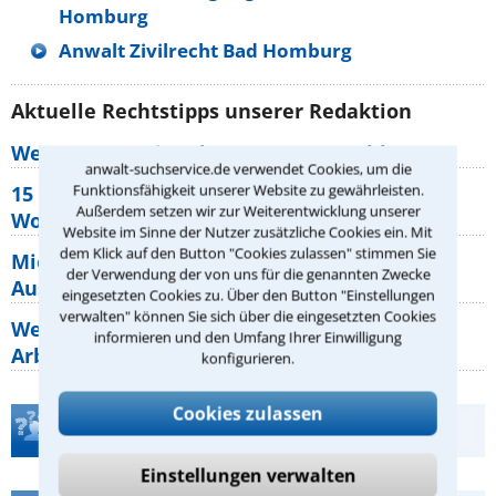
Homburg
Anwalt Zivilrecht Bad Homburg
Aktuelle Rechtstipps unserer Redaktion
Wer muss Zweitwohnungssteuer zahlen?
anwalt-suchservice.de verwendet Cookies, um die
Funktionsfähigkeit unserer Website zu gewährleisten.
15 elementare Rechte, die jeder
Außerdem setzen wir zur Weiterentwicklung unserer
Wohnungseigentümer kennen sollte
Website im Sinne der Nutzer zusätzliche Cookies ein. Mit
dem Klick auf den Button "Cookies zulassen" stimmen Sie
Mietpreisbremse 2026: Alle Regeln,
der Verwendung der von uns für die genannten Zwecke
Ausnahmen und Rechte für Mieter
eingesetzten Cookies zu. Über den Button "Einstellungen
verwalten" können Sie sich über die eingesetzten Cookies
Welche Regeln für Teilnahme, Urlaub,
informieren und den Umfang Ihrer Einwilligung
Arbeitszeit gelten beim
konfigurieren.
Cookies zulassen
Teste Dein Rechtswissen
Einstellungen verwalten