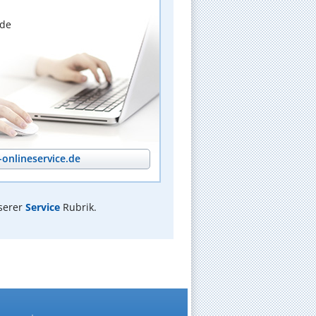
nde
onlineservice.de
serer
Service
Rubrik.