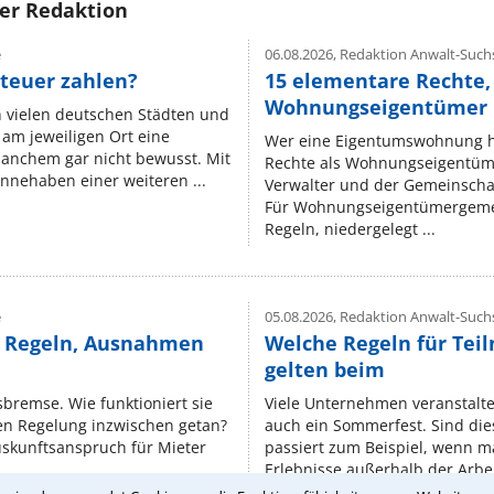
rer Redaktion
e
06.08.2026,
Redaktion Anwalt-Suchs
teuer zahlen?
15 elementare Rechte, 
Wohnungseigentümer k
n vielen deutschen Städten und
am jeweiligen Ort eine
Wer eine Eigentumswohnung hat
manchem gar nicht bewusst. Mit
Rechte als Wohnungseigentüm
nnehaben einer weiteren ...
Verwalter und der Gemeinschaf
Für Wohnungseigentümergemei
Regeln, niedergelegt ...
e
05.08.2026,
Redaktion Anwalt-Suchs
e Regeln, Ausnahmen
Welche Regeln für Teil
gelten beim
isbremse. Wie funktioniert sie
Viele Unternehmen veranstalt
nen Regelung inzwischen getan?
auch ein Sommerfest. Sind dies
uskunftsanspruch für Mieter
passiert zum Beispiel, wenn m
Erlebnisse außerhalb der Arbeit