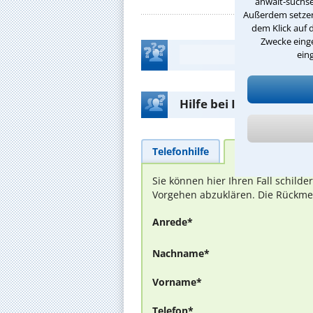
anwalt-suchse
Außerdem setzen 
dem Klick auf 
Zwecke einge
ein
Hilfe bei Ihrer Anwalt
Telefonhilfe
Beratungsanfra
Sie können hier Ihren Fall schild
Vorgehen abzuklären. Die Rückmel
Anrede*
Nachname*
Vorname*
Telefon*