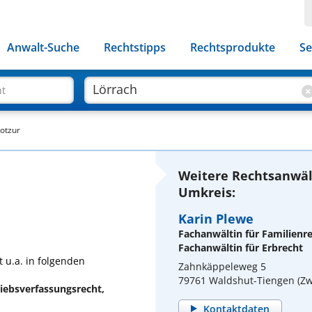
Anwalt-Suche
Rechtstipps
Rechtsprodukte
Se
ht
otzur
Weitere Rechtsanwäl
Umkreis:
Karin Plewe
Fachanwältin für Familienr
Fachanwältin für Erbrecht
 u.a. in folgenden
Zahnkäppeleweg 5
79761 Waldshut-Tiengen (Zw
riebsverfassungsrecht,
Kontaktdaten