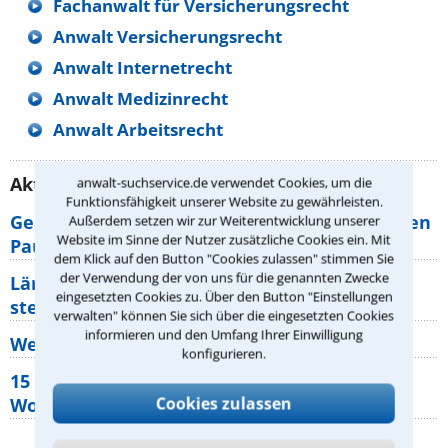
Fachanwalt für Versicherungsrecht
Anwalt Versicherungsrecht
Anwalt Internetrecht
Anwalt Medizinrecht
Anwalt Arbeitsrecht
Aktuelle Rechtstipps unserer Redaktion
anwalt-suchservice.de verwendet Cookies, um die
Funktionsfähigkeit unserer Website zu gewährleisten.
Geänderte Abflugzeiten: Welche Rechte haben
Außerdem setzen wir zur Weiterentwicklung unserer
Website im Sinne der Nutzer zusätzliche Cookies ein. Mit
Pauschalurlauber?
dem Klick auf den Button "Cookies zulassen" stimmen Sie
der Verwendung der von uns für die genannten Zwecke
Lärm von den Nachbarn: Welche Rechte
eingesetzten Cookies zu. Über den Button "Einstellungen
stehen mir zu?
verwalten" können Sie sich über die eingesetzten Cookies
informieren und den Umfang Ihrer Einwilligung
Wer muss Zweitwohnungssteuer zahlen?
konfigurieren.
15 elementare Rechte, die jeder
Cookies zulassen
Wohnungseigentümer kennen sollte