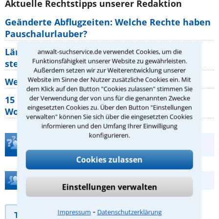
Aktuelle Rechtstipps unserer Redaktion
Geänderte Abflugzeiten: Welche Rechte haben
Pauschalurlauber?
Lärm von den Nachbarn: Welche Rechte
anwalt-suchservice.de verwendet Cookies, um die
Funktionsfähigkeit unserer Website zu gewährleisten.
stehen mir zu?
Außerdem setzen wir zur Weiterentwicklung unserer
Website im Sinne der Nutzer zusätzliche Cookies ein. Mit
Wer muss Zweitwohnungssteuer zahlen?
dem Klick auf den Button "Cookies zulassen" stimmen Sie
der Verwendung der von uns für die genannten Zwecke
15 elementare Rechte, die jeder
eingesetzten Cookies zu. Über den Button "Einstellungen
Wohnungseigentümer kennen sollte
verwalten" können Sie sich über die eingesetzten Cookies
informieren und den Umfang Ihrer Einwilligung
konfigurieren.
Teste Dein Rechtswissen
Cookies zulassen
Hilfe bei Ihrer Anwaltsuche?
Einstellungen verwalten
⁃
Impressum
Datenschutzerklärung
Telefonhilfe
Beratungsanfrage