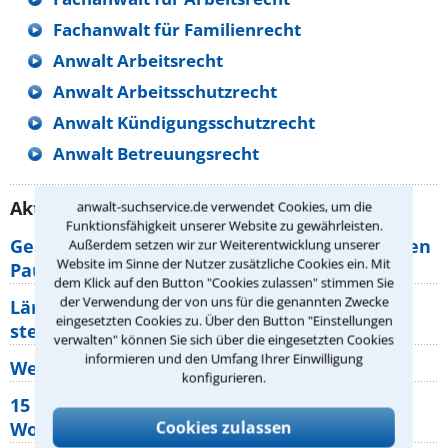
Fachanwalt für Familienrecht
Anwalt Arbeitsrecht
Anwalt Arbeitsschutzrecht
Anwalt Kündigungsschutzrecht
Anwalt Betreuungsrecht
Aktuelle Rechtstipps unserer Redaktion
anwalt-suchservice.de verwendet Cookies, um die
Funktionsfähigkeit unserer Website zu gewährleisten.
Geänderte Abflugzeiten: Welche Rechte haben
Außerdem setzen wir zur Weiterentwicklung unserer
Website im Sinne der Nutzer zusätzliche Cookies ein. Mit
Pauschalurlauber?
dem Klick auf den Button "Cookies zulassen" stimmen Sie
der Verwendung der von uns für die genannten Zwecke
Lärm von den Nachbarn: Welche Rechte
eingesetzten Cookies zu. Über den Button "Einstellungen
stehen mir zu?
verwalten" können Sie sich über die eingesetzten Cookies
informieren und den Umfang Ihrer Einwilligung
Wer muss Zweitwohnungssteuer zahlen?
konfigurieren.
15 elementare Rechte, die jeder
Cookies zulassen
Wohnungseigentümer kennen sollte