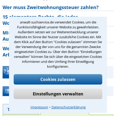
Wer muss Zweitwohnungssteuer zahlen?
15 elementare Rechte, die jeder
anwalt-suchservice.de verwendet Cookies, um die
Wohnungseigentümer kennen sollte
Funktionsfähigkeit unserer Website zu gewährleisten.
Mietpreisbremse 2026: Alle Regeln,
Außerdem setzen wir zur Weiterentwicklung unserer
Website im Sinne der Nutzer zusätzliche Cookies ein. Mit
Ausnahmen und Rechte für Mieter
dem Klick auf den Button "Cookies zulassen" stimmen Sie
der Verwendung der von uns für die genannten Zwecke
Welche Regeln für Teilnahme, Urlaub,
eingesetzten Cookies zu. Über den Button "Einstellungen
Arbeitszeit gelten beim
verwalten" können Sie sich über die eingesetzten Cookies
informieren und den Umfang Ihrer Einwilligung
konfigurieren.
Teste Dein Rechtswissen
Cookies zulassen
Hilfe bei Ihrer Anwaltsuche?
Einstellungen verwalten
⁃
Impressum
Datenschutzerklärung
Telefonhilfe
Beratungsanfrage