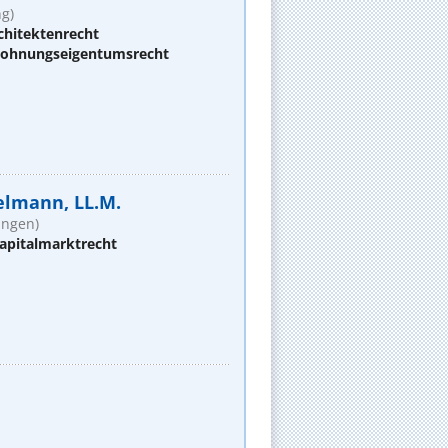
g)
chitektenrecht
 Wohnungseigentumsrecht
zelmann, LL.M.
ungen)
apitalmarktrecht