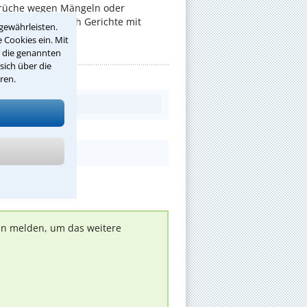
rüche wegen Mängeln oder
er befassen sich Gerichte mit
gewährleisten.
 Cookies ein. Mit
r die genannten
sich über die
ren.
nen melden, um das weitere