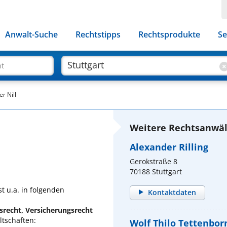
Anwalt-Suche
Rechtstipps
Rechtsprodukte
Se
ht
er Nill
Weitere Rechtsanwält
Alexander Rilling
Gerokstraße 8
70188 Stuttgart
st u.a. in folgenden
Kontaktdaten
gsrecht, Versicherungsrecht
tschaften:
Wolf Thilo Tettenbor