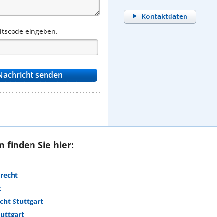
Kontaktdaten
eitscode eingeben.
 finden Sie hier:
srecht
t
cht Stuttgart
uttgart