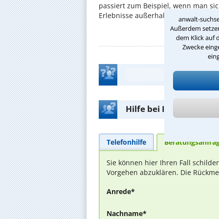
passiert zum Beispiel, wenn man si
Erlebnisse außerhalb der Arbeit solle
anwalt-suchse
Außerdem setzen 
dem Klick auf 
Zwecke einge
ein
Hilfe bei Ihrer Anwalt
Telefonhilfe
Beratungsanfra
Sie können hier Ihren Fall schild
Vorgehen abzuklären. Die Rückmel
Anrede*
Nachname*