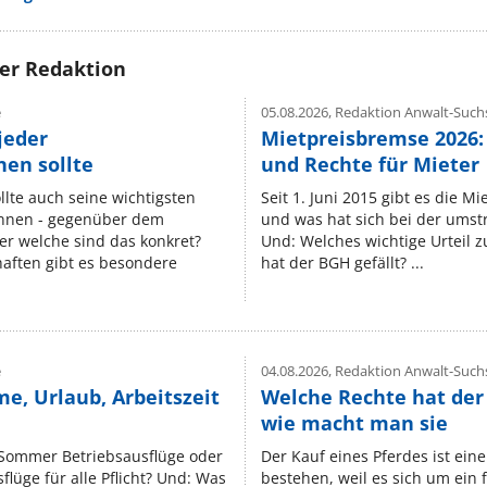
rer Redaktion
e
05.08.2026,
Redaktion Anwalt-Suchs
jeder
Mietpreisbremse 2026:
en sollte
und Rechte für Mieter
lte auch seine wichtigsten
Seit 1. Juni 2015 gibt es die M
nnen - gegenüber dem
und was hat sich bei der umst
er welche sind das konkret?
Und: Welches wichtige Urteil 
ften gibt es besondere
hat der BGH gefällt? ...
e
04.08.2026,
Redaktion Anwalt-Suchs
e, Urlaub, Arbeitszeit
Welche Rechte hat der
wie macht man sie
 Sommer Betriebsausflüge oder
Der Kauf eines Pferdes ist ein
lüge für alle Pflicht? Und: Was
bestehen, weil es sich um ein