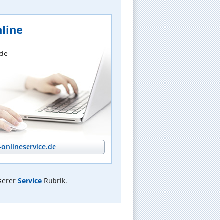
line
nde
onlineservice.de
serer
Service
Rubrik.
t