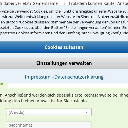
ch dabei verletzt? Gemeinsame
Trotzdem können Käufer Ansp
n die Mitarbeiter ...
Krankheiten haben. Immer wied
rvice.de verwendet Cookies, um die Funktionsfähigkeit unserer Website zu 
Fällen, bei ...
wir zur Weiterentwicklung unserer Website im Sinne der Nutzer zusätzliche
den Button "Cookies zulassen" stimmen Sie der Verwendung der von uns fü
setzten Cookies zu. Über den Button "Einstellungen verwalten" können Sie 
gesetzten Cookies informieren und den Umfang Ihrer Einwilligung konfigurie
Teste Dein Rechtswissen
Cookies zulassen
Einstellungen verwalten
suche?
Impressum
Datenschutzerklärung
⁃
ge
ern. Anschließend werden sich spezialisierte Rechtsanwälte bei Ih
dung durch einen Anwalt ist für Sie kostenlos.
(Anrede)