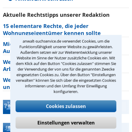
Aktuelle Rechtstipps unserer Redaktion
15 elementare Rechte, die jeder
Wohnungseigentümer kennen sollte
anwalt-suchservice.de verwendet Cookies, um die
Mietpreisbremse 2026: Alle Regeln,
Funktionsfähigkeit unserer Website zu gewährleisten.
Ausnahmen und Rechte für Mieter
Außerdem setzen wir zur Weiterentwicklung unserer
Website im Sinne der Nutzer zusätzliche Cookies ein. Mit
Welche Regeln für Teilnahme, Urlaub,
dem Klick auf den Button "Cookies zulassen" stimmen Sie
Arbeitszeit gelten beim
der Verwendung der von uns für die genannten Zwecke
eingesetzten Cookies zu. Über den Button "Einstellungen
Welche Rechte hat der Käufer eines Pferdes
verwalten" können Sie sich über die eingesetzten Cookies
informieren und den Umfang Ihrer Einwilligung
und wie macht man sie
konfigurieren.
Cookies zulassen
Teste Dein Rechtswissen
Einstellungen verwalten
Hilfe bei Ihrer Anwaltsuche?