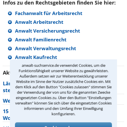
Infos zu den Rechtsgebieten finden Sie hier:
Fachanwalt für Arbeitsrecht
Anwalt Arbeitsrecht
Anwalt Versicherungsrecht
Anwalt Familienrecht
Anwalt Verwaltungsrecht
Anwalt Kaufrecht
anwalt-suchservice.de verwendet Cookies, um die
Funktionsfähigkeit unserer Website zu gewährleisten.
Aktuelle Rechtstipps unserer Redaktion
Außerdem setzen wir zur Weiterentwicklung unserer
Website im Sinne der Nutzer zusätzliche Cookies ein. Mit
Lärm von den Nachbarn: Welche Rechte
dem Klick auf den Button "Cookies zulassen" stimmen Sie
stehen mir zu?
der Verwendung der von uns für die genannten Zwecke
eingesetzten Cookies zu. Über den Button "Einstellungen
Wer muss Zweitwohnungssteuer zahlen?
verwalten" können Sie sich über die eingesetzten Cookies
informieren und den Umfang Ihrer Einwilligung
15 elementare Rechte, die jeder
konfigurieren.
Wohnungseigentümer kennen sollte