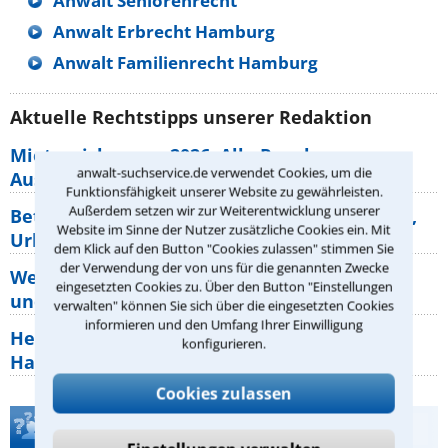
Anwalt Seniorenrecht
Anwalt Erbrecht Hamburg
Anwalt Familienrecht Hamburg
Aktuelle Rechtstipps unserer Redaktion
Mietpreisbremse 2026: Alle Regeln,
anwalt-suchservice.de verwendet Cookies, um die
Ausnahmen und Rechte für Mieter
Funktionsfähigkeit unserer Website zu gewährleisten.
Außerdem setzen wir zur Weiterentwicklung unserer
Betriebsausflug: 11 Antworten zu Teilnahme,
Website im Sinne der Nutzer zusätzliche Cookies ein. Mit
Urlaub, Arbeitszeit
dem Klick auf den Button "Cookies zulassen" stimmen Sie
der Verwendung der von uns für die genannten Zwecke
Welche Rechte hat der Käufer eines Pferdes
eingesetzten Cookies zu. Über den Button "Einstellungen
und wie macht man sie
verwalten" können Sie sich über die eingesetzten Cookies
informieren und den Umfang Ihrer Einwilligung
Heizungsaustausch abgesagt: Was müssen
konfigurieren.
Hauseigentümer jetzt zum Thema
Cookies zulassen
Teste Dein Rechtswissen