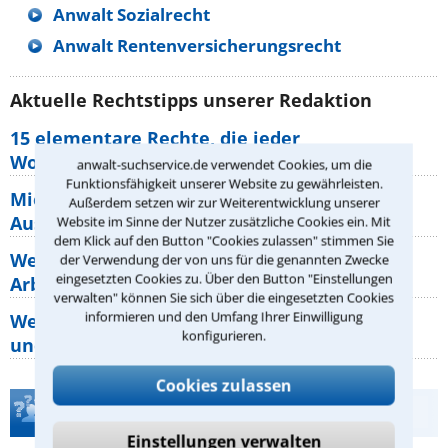
Anwalt Sozialrecht
Anwalt Rentenversicherungsrecht
Aktuelle Rechtstipps unserer Redaktion
15 elementare Rechte, die jeder
Wohnungseigentümer kennen sollte
anwalt-suchservice.de verwendet Cookies, um die
Funktionsfähigkeit unserer Website zu gewährleisten.
Mietpreisbremse 2026: Alle Regeln,
Außerdem setzen wir zur Weiterentwicklung unserer
Ausnahmen und Rechte für Mieter
Website im Sinne der Nutzer zusätzliche Cookies ein. Mit
dem Klick auf den Button "Cookies zulassen" stimmen Sie
Welche Regeln für Teilnahme, Urlaub,
der Verwendung der von uns für die genannten Zwecke
eingesetzten Cookies zu. Über den Button "Einstellungen
Arbeitszeit gelten beim
verwalten" können Sie sich über die eingesetzten Cookies
informieren und den Umfang Ihrer Einwilligung
Welche Rechte hat der Käufer eines Pferdes
konfigurieren.
und wie macht man sie
Cookies zulassen
Teste Dein Rechtswissen
Einstellungen verwalten