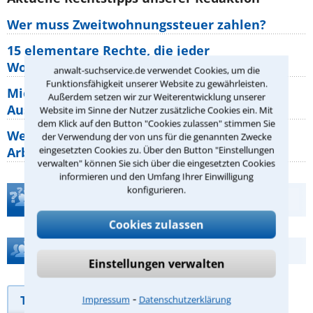
Wer muss Zweitwohnungssteuer zahlen?
15 elementare Rechte, die jeder
Wohnungseigentümer kennen sollte
anwalt-suchservice.de verwendet Cookies, um die
Funktionsfähigkeit unserer Website zu gewährleisten.
Mietpreisbremse 2026: Alle Regeln,
Außerdem setzen wir zur Weiterentwicklung unserer
Ausnahmen und Rechte für Mieter
Website im Sinne der Nutzer zusätzliche Cookies ein. Mit
dem Klick auf den Button "Cookies zulassen" stimmen Sie
Welche Regeln für Teilnahme, Urlaub,
der Verwendung der von uns für die genannten Zwecke
eingesetzten Cookies zu. Über den Button "Einstellungen
Arbeitszeit gelten beim
verwalten" können Sie sich über die eingesetzten Cookies
informieren und den Umfang Ihrer Einwilligung
konfigurieren.
Teste Dein Rechtswissen
Cookies zulassen
Hilfe bei Ihrer Anwaltsuche?
Einstellungen verwalten
⁃
Telefonhilfe
Beratungsanfrage
Impressum
Datenschutzerklärung