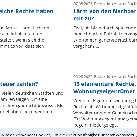
e
07.08.2026,
Redaktion Anwalt-Suchs
elche Rechte haben
Lärm von den Nachbar
mir zu?
um: Man ist pünktlich am
Egal, ob Lärm durch spielende 
rscheint nicht auf der
benachbarten Bolzplatz erzeugt 
stalter, wenn sich die
Wie können genervte Nachbarn
mmt es vor, dass sich
vorgehen? ...
e
06.08.2026,
Redaktion Anwalt-Suchs
teuer zahlen?
15 elementare Rechte, 
Wohnungseigentümer k
n vielen deutschen Städten und
am jeweiligen Ort eine
Wer eine Eigentumswohnung hat
manchem gar nicht bewusst. Mit
Rechte als Wohnungseigentüm
nnehaben einer weiteren ...
Verwalter und der Gemeinschaf
Für Wohnungseigentümergemei
Regeln, niedergelegt ...
rvice.de verwendet Cookies, um die Funktionsfähigkeit unserer Website zu 