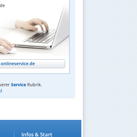
nde
onlineservice.de
serer
Service
Rubrik.
d
Infos & Start