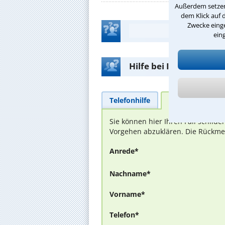
Außerdem setzen 
dem Klick auf 
Zwecke einge
ein
Hilfe bei Ihrer Anwalt
Telefonhilfe
Beratungsanfra
Sie können hier Ihren Fall schild
Vorgehen abzuklären. Die Rückmel
Anrede*
Nachname*
Vorname*
Telefon*