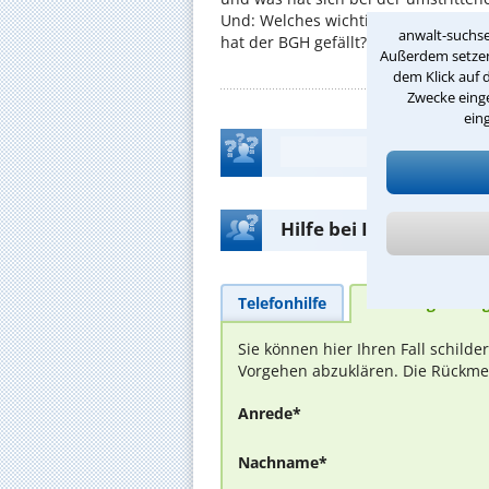
Und: Welches wichtige Urteil zum A
anwalt-suchse
hat der BGH gefällt? ...
Außerdem setzen 
dem Klick auf 
Zwecke einge
ein
Hilfe bei Ihrer Anwalt
Telefonhilfe
Beratungsanfra
Sie können hier Ihren Fall schild
Vorgehen abzuklären. Die Rückmel
Anrede*
Nachname*