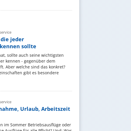
ervice
die jeder
ennen sollte
, sollte auch seine wichtigsten
er kennen - gegenüber dem
t. Aber welche sind das konkret?
nschaften gibt es besondere
ervice
nahme, Urlaub, Arbeitszeit
en im Sommer Betriebsausflüge oder
e Ausflüge für alle Pflicht? Und: Was