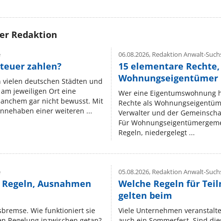
rer Redaktion
e
06.08.2026,
Redaktion Anwalt-Suchs
teuer zahlen?
15 elementare Rechte, 
Wohnungseigentümer k
n vielen deutschen Städten und
am jeweiligen Ort eine
Wer eine Eigentumswohnung hat
manchem gar nicht bewusst. Mit
Rechte als Wohnungseigentüm
nnehaben einer weiteren ...
Verwalter und der Gemeinschaf
Für Wohnungseigentümergemei
Regeln, niedergelegt ...
e
05.08.2026,
Redaktion Anwalt-Suchs
e Regeln, Ausnahmen
Welche Regeln für Teil
gelten beim
isbremse. Wie funktioniert sie
Viele Unternehmen veranstalt
nen Regelung inzwischen getan?
auch ein Sommerfest. Sind dies