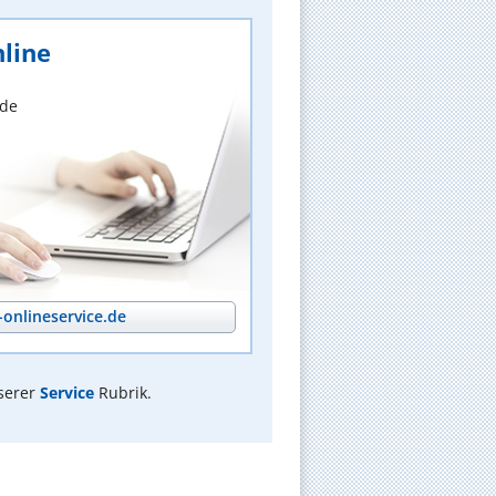
line
nde
onlineservice.de
serer
Service
Rubrik.