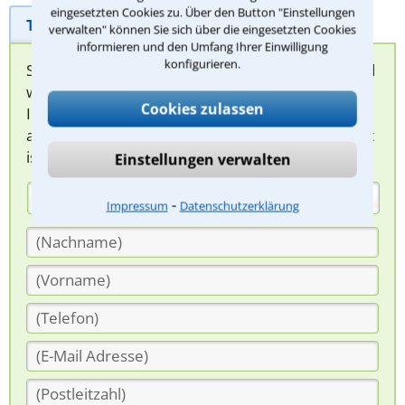
eingesetzten Cookies zu. Über den Button "Einstellungen
Telefonhilfe
Beratungsanfrage
verwalten" können Sie sich über die eingesetzten Cookies
informieren und den Umfang Ihrer Einwilligung
konfigurieren.
Sie können hier Ihren Fall schildern. Anschließend
werden sich spezialisierte Rechtsanwälte bei
Cookies zulassen
Ihnen melden, um das weitere Vorgehen
abzuklären. Die Rückmeldung durch einen Anwalt
ist für Sie kostenlos.
Einstellungen verwalten
(Anrede)
⁃
Impressum
Datenschutzerklärung