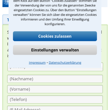
dem Klick auf den Button "Cookies zulassen" stimmen Sie
Hilfe bei Ihrer Anwaltsuche?
der Verwendung der von uns für die genannten Zwecke
eingesetzten Cookies zu. Über den Button "Einstellungen
verwalten" können Sie sich über die eingesetzten Cookies
Telefonhilfe
Beratungsanfrage
informieren und den Umfang Ihrer Einwilligung
konfigurieren.
Sie können hier Ihren Fall schildern. Anschließend
Cookies zulassen
werden sich spezialisierte Rechtsanwälte bei
Ihnen melden, um das weitere Vorgehen
abzuklären. Die Rückmeldung durch einen Anwalt
Einstellungen verwalten
ist für Sie kostenlos.
⁃
Impressum
Datenschutzerklärung
(Anrede)