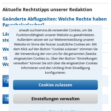
Aktuelle Rechtstipps unserer Redaktion
Geänderte Abflugzeiten: Welche Rechte haben
Pauschalurlauber?
anwalt-suchservice.de verwendet Cookies, um die
Lärm von den Nachbarn: Welche Rechte
Funktionsfähigkeit unserer Website zu gewährleisten.
stehen mir zu?
Außerdem setzen wir zur Weiterentwicklung unserer
Website im Sinne der Nutzer zusätzliche Cookies ein. Mit
Wer muss Zweitwohnungssteuer zahlen?
dem Klick auf den Button "Cookies zulassen" stimmen Sie
der Verwendung der von uns für die genannten Zwecke
15 elementare Rechte, die jeder
eingesetzten Cookies zu. Über den Button "Einstellungen
verwalten" können Sie sich über die eingesetzten Cookies
Wohnungseigentümer kennen sollte
informieren und den Umfang Ihrer Einwilligung
konfigurieren.
Teste Dein Rechtswissen
Cookies zulassen
Hilfe bei Ihrer Anwaltsuche?
Einstellungen verwalten
⁃