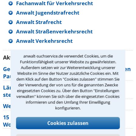
Fachanwalt für Verkehrsrecht
Anwalt Jugendstrafrecht
Anwalt Strafrecht
Anwalt Straßenverkehrsrecht
Anwalt Verkehrsrecht
anwalt-suchservice.de verwendet Cookies, um die
Aktuelle Rechtstipps unserer Redaktion
Funktionsfähigkeit unserer Website zu gewährleisten.
Außerdem setzen wir zur Weiterentwicklung unserer
Geänderte Abflugzeiten: Welche Rechte haben
Website im Sinne der Nutzer zusätzliche Cookies ein. Mit
Pauschalurlauber?
dem Klick auf den Button "Cookies zulassen" stimmen Sie
der Verwendung der von uns für die genannten Zwecke
Lärm von den Nachbarn: Welche Rechte
eingesetzten Cookies zu. Über den Button "Einstellungen
stehen mir zu?
verwalten" können Sie sich über die eingesetzten Cookies
informieren und den Umfang Ihrer Einwilligung
Wer muss Zweitwohnungssteuer zahlen?
konfigurieren.
15 elementare Rechte, die jeder
Cookies zulassen
Wohnungseigentümer kennen sollte