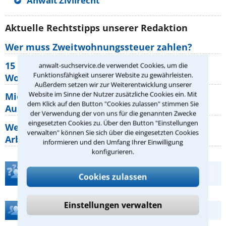
Anwalt Zivilrecht
Aktuelle Rechtstipps unserer Redaktion
Wer muss Zweitwohnungssteuer zahlen?
15 elementare Rechte, die jeder
anwalt-suchservice.de verwendet Cookies, um die
Funktionsfähigkeit unserer Website zu gewährleisten.
Wohnungseigentümer kennen sollte
Außerdem setzen wir zur Weiterentwicklung unserer
Website im Sinne der Nutzer zusätzliche Cookies ein. Mit
Mietpreisbremse 2026: Alle Regeln,
dem Klick auf den Button "Cookies zulassen" stimmen Sie
Ausnahmen und Rechte für Mieter
der Verwendung der von uns für die genannten Zwecke
eingesetzten Cookies zu. Über den Button "Einstellungen
Welche Regeln für Teilnahme, Urlaub,
verwalten" können Sie sich über die eingesetzten Cookies
Arbeitszeit gelten beim
informieren und den Umfang Ihrer Einwilligung
konfigurieren.
Teste Dein Rechtswissen
Cookies zulassen
Einstellungen verwalten
Hilfe bei Ihrer Anwaltsuche?