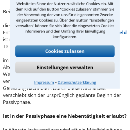
Website im Sinne der Nutzer zusätzliche Cookies ein. Mit
dem Klick auf den Button "Cookies zulassen" stimmen Sie
Bei Altersteilzeit bestehen aber
Besonderheiten
:
der Verwendung der von uns für die genannten Zwecke
eingesetzten Cookies zu. Über den Button "Einstellungen
die Bemessungsgrundlage für den
verwalten" können Sie sich über die eingesetzten Cookies
informieren und den Umfang Ihrer Einwilligung
Entgeltfortzahlungsanspruch und für das
Krankengeld
konfigurieren.
ist nicht der frühere Vollzeitverdienst, sondern die
Teilzeitvergütung.
Cookies zulassen
im Falle einer Langzeiterkrankung während der
Altersteilzeit wird für den Arbeitnehmer kein
Einstellungen verwalten
Wertguthaben aufgebaut. Die durch diesen Störfall
verlorene Zeit muss der Arbeitnehmer nach seiner
⁃
Impressum
Datenschutzerklärung
Genesung nachholen. Durch diese Nacharbeit
verschiebt sich der ursprünglich geplante Beginn der
Passivphase.
Ist in der Passivphase eine Nebentätigkeit erlaubt?
In Altersteilzeitverträgen wird oft die Möglichkeit des