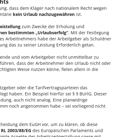
hts
ssung, dass dem Kläger nach nationalem Recht wegen
antäne
kein Urlaub nachzugewähren
ist.
eistellung
zum Zwecke der Erholung und
nen bestimmten „Urlaubserfolg“
. Mit der Festlegung
es Arbeitnehmers habe der Arbeitgeber als Schuldner
ung das zu seiner Leistung Erforderlich getan.
tende und vom Arbeitgeber nicht unmittelbar zu
führen, dass der Arbeitnehmer den Urlaub nicht oder
htigten Weise nutzen könne, fielen allein in die
tzgeber oder die Tarifvertragsparteien das
egt haben. Ein Beispiel hierfür sei § 9 BUrlG. Dieser
dung, auch nicht analog. Eine planwidrige
Hamm noch angenommen habe – sei vorliegend nicht
scheidung dem EuGH vor, um zu klären, ob diese
7 RL 2003/88/EG
des Europäischen Parlaments und
mte Aspekte der Arbeitszeitgestaltung sowie mit