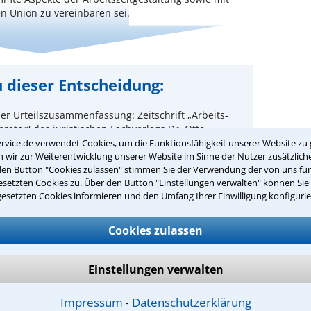
n Union zu vereinbaren sei.
 dieser Entscheidung:
er Urteilszusammenfassung: Zeitschrift „Arbeits-
rater“ des juristischen Fachverlags Dr. Otto
 Köln.
rvice.de verwendet Cookies, um die Funktionsfähigkeit unserer Website zu 
wir zur Weiterentwicklung unserer Website im Sinne der Nutzer zusätzliche
Lesen Sie hier ein Beispiel mit Konsequenzen für
den Button "Cookies zulassen" stimmen Sie der Verwendung der von uns fü
die Praxis und Beraterhinweis
setzten Cookies zu. Über den Button "Einstellungen verwalten" können Sie 
gesetzten Cookies informieren und den Umfang Ihrer Einwilligung konfigurie
er Hinweis:
Als Teilnehmer des Anwalt-Suchservice
e zusätzlich die Konsequenzen für Ihre praktische
Cookies zulassen
und weitergehende Beraterhinweise des Autors.
rliche Infos unter: 0221-93738630
Einstellungen verwalten
Impressum
Datenschutzerklärung
⁃