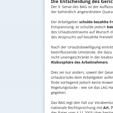
Die Entscheidung des Geric
Der 9. Senat des BAG ist der Auffa
der behördlich angeordneten Quar
Der Arbeitgeber
schulde bezahlte Fr
Entspannung; er schulde jedoch
kei
des Urlaubszeitraums auf Wunsch d
des Anspruchs auf bezahlte Freistell
Nach der Urlaubsbewilligung eintre
beeinflussende Umstände, die dazu 
nicht uneingeschränkt in der beabsic
Risikosphäre des Arbeitnehmers
.
Dies sei nur anders, soweit der Gese
Urlaubsrisiko dem Arbeitgeber auferl
finde vorliegend jedoch keine Anwen
Regelungslücke – wie sie das LAG 
gegeben.
Das BAG legt den Fall zur Vorabent
nationale Rechtsprechung mit
Art. 
des Rates vom 4.11.2003 über bestim