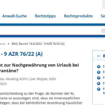
Anwalt-Suche
Rechtstipps
Rechtsprodukte
Se
echt
BAG, Beschl. 16.8.2022 - 9 AZR 76/22 (A)
- 9 AZR 76/22 (A)
cht zur Nachgewährung von Urlaub bei
F
rantäne?
F
F
ola, Heuking Kühn Lüer Wojtek, Köln
F
/2023
F
M
entscheidung zu der Frage, ob Normen der RL
rta so auszulegen sind, dass sie innerstaatlichen
tlegen, dass bei behördlicher Anordnung häuslicher