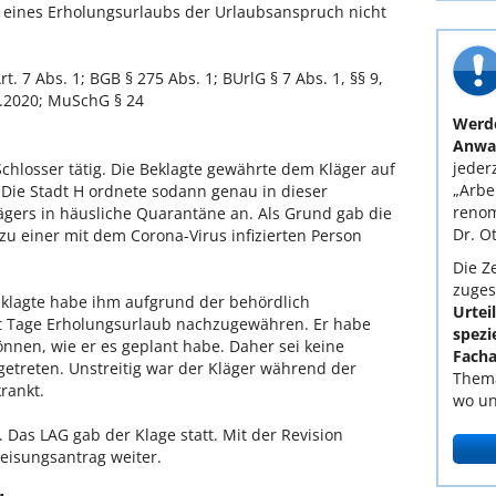
eines Erholungsurlaubs der Urlaubsanspruch nicht
t. 7 Abs. 1; BGB § 275 Abs. 1; BUrlG § 7 Abs. 1, §§ 9,
9.6.2020; MuSchG § 24
Werde
Anwal
jederz
 Schlosser tätig. Die Beklagte gewährte dem Kläger auf
„Arbe
 Die Stadt H ordnete sodann genau in dieser
renom
ägers in häusliche Quarantäne an. Als Grund gab die
Dr. O
zu einer mit dem Corona-Virus infizierten Person
Die Ze
zuges
Beklagte habe ihm aufgrund der behördlich
Urtei
 Tage Erholungsurlaub nachzugewähren. Er habe
spezi
önnen, wie er es geplant habe. Daher sei keine
Facha
etreten. Unstreitig war der Kläger während der
Thema
rankt.
wo un
. Das LAG gab der Klage statt. Mit der Revision
weisungsantrag weiter.