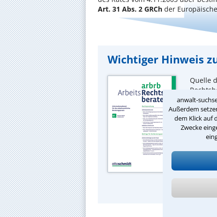
Art. 31 Abs. 2 GRCh
der Europäische
Wichtiger Hinweis zu
Quelle d
Rechtsbe
Schmidt,
anwalt-suchse
Außerdem setzen 
dem Klick auf 
Zwecke einge
ein
Wichtig
lesen Si
Arbeit 
Ausfüh