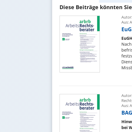
Diese Beiträge könnten Sie
Autor:
Aus: A
EuGH
EuGH
Nach
befri
festz
Dien
Missb
Autor:
Recht
Aus: A
BAG,
Hinw
bei 