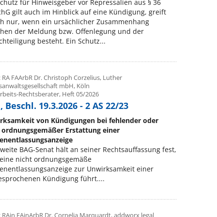
chutz für Hinweisgeber vor Repressalien aus § 36
hG gilt auch im Hinblick auf eine Kündigung, greift
ch nur, wenn ein ursächlicher Zusammenhang
chen der Meldung bzw. Offenlegung und der
hteiligung besteht. Ein Schutz...
 RA FAArbR Dr. Christoph Corzelius, Luther
sanwaltsgesellschaft mbH, Köln
rbeits-Rechtsberater, Heft 05/2026
 Beschl. 19.3.2026 - 2 AS 22/23
rksamkeit von Kündigungen bei fehlender oder
t ordnungsgemäßer Erstattung einer
enentlassungsanzeige
weite BAG-Senat hält an seiner Rechtsauffassung fest,
 eine nicht ordnungsgemäße
enentlassungsanzeige zur Unwirksamkeit einer
sprochenen Kündigung führt....
: RAin FAinArbR Dr. Cornelia Marquardt, addworx legal