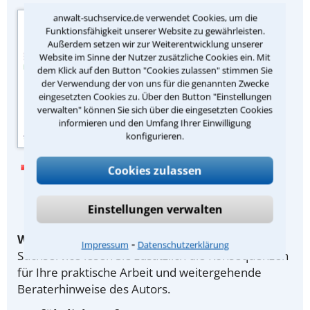
Quelle der
anwalt-suchservice.de verwendet Cookies, um die
Funktionsfähigkeit unserer Website zu gewährleisten.
Urteilszusammenfassung:
Außerdem setzen wir zur Weiterentwicklung unserer
Zeitschrift „Arbeits-
Website im Sinne der Nutzer zusätzliche Cookies ein. Mit
Rechtsberater“ des
dem Klick auf den Button "Cookies zulassen" stimmen Sie
juristischen Fachverlags Dr.
der Verwendung der von uns für die genannten Zwecke
eingesetzten Cookies zu. Über den Button "Einstellungen
Otto Schmidt, Köln.
verwalten" können Sie sich über die eingesetzten Cookies
informieren und den Umfang Ihrer Einwilligung
konfigurieren.
Lesen Sie hier ein Beispiel mit
Cookies zulassen
Konsequenzen für die Praxis und
Beraterhinweis
Einstellungen verwalten
Wichtiger Hinweis:
Als Teilnehmer des Anwalt-
⁃
Impressum
Datenschutzerklärung
Suchservice lesen Sie zusätzlich die Konsequenzen
für Ihre praktische Arbeit und weitergehende
Beraterhinweise des Autors.