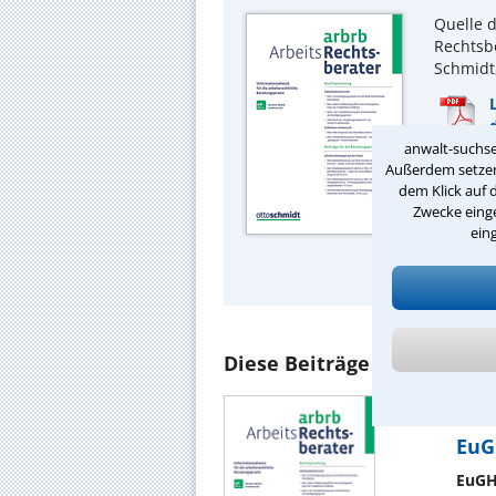
Quelle d
Rechtsbe
Schmidt,
anwalt-suchse
Außerdem setzen 
Wichtig
dem Klick auf 
lesen Si
Zwecke einge
Arbeit 
ein
Ausfüh
Diese Beiträge könnten Sie
Autor:
Aus: A
EuGH
EuGH