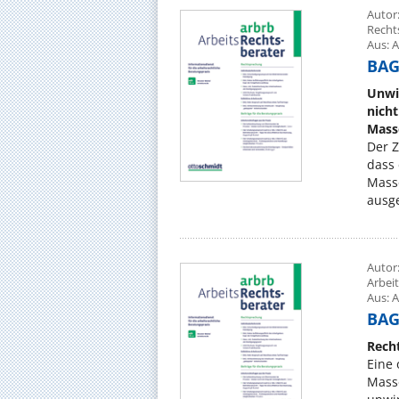
Autor:
Recht
Aus: A
BAG,
Unwi
nich
Mass
Der Z
dass
Mass
ausge
Autor
Arbei
Aus: A
BAG,
Rech
Eine 
Mass