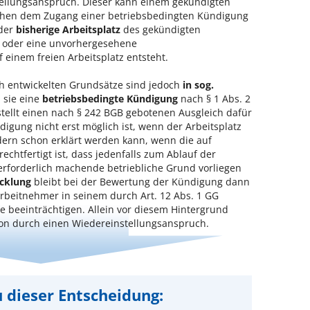
tellungsanspruch. Dieser kann einem gekündigten
chen dem Zugang einer betriebsbedingten Kündigung
 der
bisherige Arbeitsplatz
des gekündigten
oder eine unvorhergesehene
 einem freien Arbeitsplatz entsteht.
h entwickelten Grundsätze sind jedoch
in sog.
a sie eine
betriebsbedingte Kündigung
nach § 1 Abs. 2
tellt einen nach § 242 BGB gebotenen Ausgleich dafür
digung nicht erst möglich ist, wenn der Arbeitsplatz
ondern schon erklärt werden kann, wenn die auf
chtfertigt ist, dass jedenfalls zum Ablauf der
erforderlich machende betriebliche Grund vorliegen
icklung
bleibt bei der Bewertung der Kündigung dann
Arbeitnehmer in seinem durch Art. 12 Abs. 1 GG
 beeinträchtigen. Allein vor diesem Hintergrund
on durch einen Wiedereinstellungsanspruch.
 dieser Entscheidung: