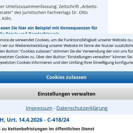
er Urteilszusammenfassung: Zeitschrift „Arbeits-
rater“ des juristischen Fachverlags Dr. Otto
 Köln.
Lesen Sie hier ein Beispiel mit Konsequenzen für
die Praxis und Beraterhinweis
rvice.de verwendet Cookies, um die Funktionsfähigkeit unserer Website zu 
wir zur Weiterentwicklung unserer Website im Sinne der Nutzer zusätzliche
er Hinweis:
Als Teilnehmer des Anwalt-Suchservice
den Button "Cookies zulassen" stimmen Sie der Verwendung der von uns fü
e zusätzlich die Konsequenzen für Ihre praktische
setzten Cookies zu. Über den Button "Einstellungen verwalten" können Sie 
und weitergehende Beraterhinweise des Autors.
gesetzten Cookies informieren und den Umfang Ihrer Einwilligung konfigurie
rliche Infos unter: 0221-93738630
Cookies zulassen
Einstellungen verwalten
 auch interessieren:
Impressum
Datenschutzerklärung
 RAin FAinArbR Dr. Jessica Jacobi, KLIEMT.Arbeitsrecht, Berlin
⁃
rbeits-Rechtsberater, Heft 06/2026
, Urt. 14.4.2026 - C-418/24
 zu Kettenbefristungen im öffentlichen Dienst