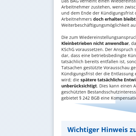
Das BAG verneint einen Wiedereins
Arbeitnehmer zustehen, wenn zwis
und dem Ende der Kündigungsfrist
Arbeitnehmers
doch erhalten bleibt
Weiterbeschäftigungsmöglichkeit auf
Die zum Wiedereinstellungsanspruc
Kleinbetrieben nicht anwendbar
, d
KSchG voraussetzen. Der Anspruch s
dar, dass eine betriebsbedingte Kün
tatsächlich bereits entfallen ist, s
Tatsachen gestützte Vorausschau gere
Kündigungsfrist der die Entlassung 
wird; die
spätere tatsächliche Entw
unberücksichtigt
. Dies kann einen 
geschützten Bestandsschutzinteresse
gebietet § 242 BGB eine Kompensati
Wichtiger Hinweis zu