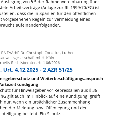
 Auslegung von § 5 der Rahmenvereinbarung über
stete Arbeitsverträge (Anlage zur RL 1999/70/EG) ist
ustellen, dass die in Spanien für den öffentlichen
st vorgesehenen Regeln zur Vermeidung eines
rauchs aufeinanderfolgender...
 RA FAArbR Dr. Christoph Corzelius, Luther
sanwaltsgesellschaft mbH, Köln
rbeits-Rechtsberater, Heft 06/2026
 Urt. 4.12.2025 - 2 AZR 51/25
eisgeberschutz und Weiterbeschäftigungsanspruch
Wartezeitkündigung
chutz für Hinweisgeber vor Repressalien aus § 36
hG gilt auch im Hinblick auf eine Kündigung, greift
ch nur, wenn ein ursächlicher Zusammenhang
chen der Meldung bzw. Offenlegung und der
hteiligung besteht. Ein Schutz...