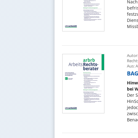
Nach
befri
festz
Dien
Missb
Autor:
Recht
Aus: A
BAG,
Hinw
bei 
Der S
HinSc
jedo
zwis
Benac