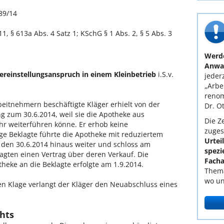
89/14
11, § 613a Abs. 4 Satz 1; KSchG § 1 Abs. 2, § 5 Abs. 3
Werde
Anwal
ereinstellungsanspruch in einem Kleinbetrieb
i.S.v.
jederz
„Arbe
renom
beitnehmern beschäftigte Kläger erhielt von der
Dr. O
g zum 30.6.2014, weil sie die Apotheke aus
Die Ze
r weiterführen könne. Er erhob keine
zuges
ge Beklagte führte die Apotheke mit reduziertem
Urtei
 den 30.6.2014 hinaus weiter und schloss am
spezi
agten einen Vertrag über deren Verkauf. Die
Facha
eke an die Beklagte erfolgte am 1.9.2014.
Thema
wo un
en Klage verlangt der Kläger den Neuabschluss eines
hts