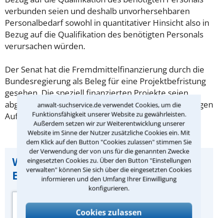
verbunden seien und deshalb unvorhersehbaren
Personalbedarf sowohl in quantitativer Hinsicht also in
Bezug auf die Qualifikation des benötigten Personals
verursachen würden.
Der Senat hat die Fremdmittelfinanzierung durch die
Bundesregierung als Beleg für eine Projektbefristung
gesehen. Die speziell finanzierten Projekte seien
abgrenzbare Sonderaufgaben, die sich von den übrigen
anwalt-suchservice.de verwendet Cookies, um die
Funktionsfähigkeit unserer Website zu gewährleisten.
Aufgaben der Beklagten unterschieden.
Außerdem setzen wir zur Weiterentwicklung unserer
Website im Sinne der Nutzer zusätzliche Cookies ein. Mit
dem Klick auf den Button "Cookies zulassen" stimmen Sie
der Verwendung der von uns für die genannten Zwecke
Wichtiger Hinweis zu dieser
eingesetzten Cookies zu. Über den Button "Einstellungen
verwalten" können Sie sich über die eingesetzten Cookies
Entscheidung:
informieren und den Umfang Ihrer Einwilligung
konfigurieren.
Quelle der
Urteilszusammenfassung:
Cookies zulassen