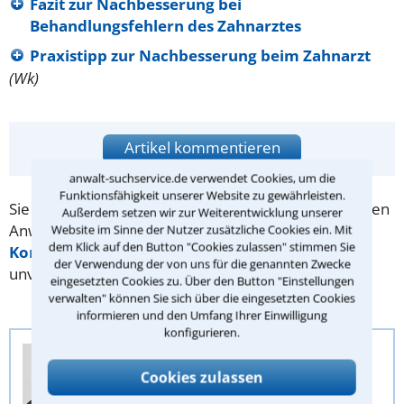
Fazit zur Nachbesserung bei
Behandlungsfehlern des Zahnarztes
Praxistipp zur Nachbesserung beim Zahnarzt
(Wk)
Artikel kommentieren
anwalt-suchservice.de verwendet Cookies, um die
Funktionsfähigkeit unserer Website zu gewährleisten.
Sie benötigen Hilfe bei Ihrer Suche nach dem richtigen
Außerdem setzen wir zur Weiterentwicklung unserer
Anwalt? Dann schreiben Sie uns über unser
Website im Sinne der Nutzer zusätzliche Cookies ein. Mit
dem Klick auf den Button "Cookies zulassen" stimmen Sie
Kontaktformular
. Wir helfen Ihnen kostenlos und
der Verwendung der von uns für die genannten Zwecke
unverbindlich.
eingesetzten Cookies zu. Über den Button "Einstellungen
verwalten" können Sie sich über die eingesetzten Cookies
informieren und den Umfang Ihrer Einwilligung
konfigurieren.
Anwalt-Suchservice
Juristische Redaktion
Cookies zulassen