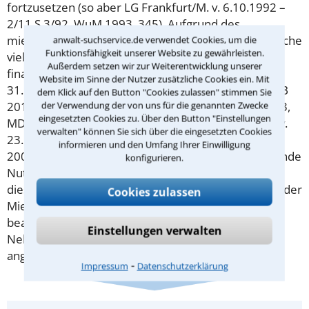
fortzusetzen (so aber LG Frankfurt/M. v. 6.10.1992 –
2/11 S 3/92, WuM 1993, 345). Aufgrund des
mieterschützenden Regelungszwecks der Norm reiche
anwalt-suchservice.de verwendet Cookies, um die
Funktionsfähigkeit unserer Website zu gewährleisten.
vielmehr jedes nachvollziehbare Interesse an einer
Außerdem setzen wir zur Weiterentwicklung unserer
finanziellen Ersparnis aus (Hinweis auf BGH v.
Website im Sinne der Nutzer zusätzliche Cookies ein. Mit
31.1.2018 – VIII ZR 105/17, MDR 2018, 397 = MietRB
dem Klick auf den Button "Cookies zulassen" stimmen Sie
2018, 97 [
der Verwendung der von uns für die genannten Zwecke
Harsch
]; BGH v. 11.6.2014 – VIII ZR 349/13,
eingesetzten Cookies zu. Über den Button "Einstellungen
MDR 2014, 887 = MietRB 2014, 225 [
Harsch
]; BGH v.
verwalten" können Sie sich über die eingesetzten Cookies
23.11.2005 – VIII ZR 4/05, MDR 2006, 740 = MietRB
informieren und den Umfang Ihrer Einwilligung
2006, 160 [
Eupen
]). Gleiches gelte für die fortdauernde
konfigurieren.
Nutzung der Wohnung als Nebenwohnsitz. Auch in
diesem Zusammenhang sei nicht erforderlich, dass der
Cookies zulassen
Mieter auf die tatsächlich gelebte und weiterhin
beabsichtigte Nutzung der Wohnung als
Einstellungen verwalten
Nebenwohnsitz aus beruflichen Gründen zwingend
angewiesen ist.
⁃
Impressum
Datenschutzerklärung