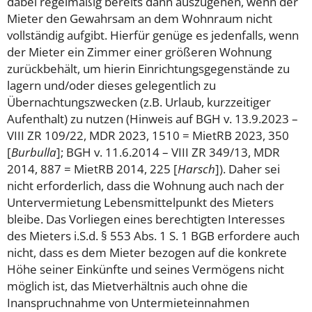
dabei regelmäßig bereits dann auszugehen, wenn der
Mieter den Gewahrsam an dem Wohnraum nicht
vollständig aufgibt. Hierfür genüge es jedenfalls, wenn
der Mieter ein Zimmer einer größeren Wohnung
zurückbehält, um hierin Einrichtungsgegenstände zu
lagern und/oder dieses gelegentlich zu
Übernachtungszwecken (z.B. Urlaub, kurzzeitiger
Aufenthalt) zu nutzen (Hinweis auf BGH v. 13.9.2023 –
VIII ZR 109/22, MDR 2023, 1510 = MietRB 2023, 350
[
Burbulla
]; BGH v. 11.6.2014 – VIII ZR 349/13, MDR
2014, 887 = MietRB 2014, 225 [
Harsch
]). Daher sei
nicht erforderlich, dass die Wohnung auch nach der
Untervermietung Lebensmittelpunkt des Mieters
bleibe. Das Vorliegen eines berechtigten Interesses
des Mieters i.S.d. § 553 Abs. 1 S. 1 BGB erfordere auch
nicht, dass es dem Mieter bezogen auf die konkrete
Höhe seiner Einkünfte und seines Vermögens nicht
möglich ist, das Mietverhältnis auch ohne die
Inanspruchnahme von Untermieteinnahmen