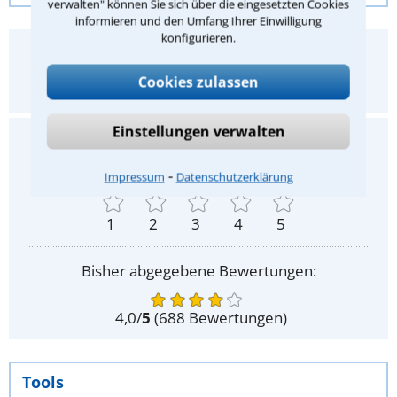
verwalten" können Sie sich über die eingesetzten Cookies
informieren und den Umfang Ihrer Einwilligung
konfigurieren.
Hat Ihnen dieser Rechtstipp geholfen?
Cookies zulassen
Ja
Nein
Einstellungen verwalten
Gefällt Ihnen dieser Rechtstipp?
Ihre Bewertung:
⁃
Impressum
Datenschutzerklärung
1
2
3
4
5
Bisher abgegebene Bewertungen:
4,0
/
5
(
688
Bewertungen)
Tools