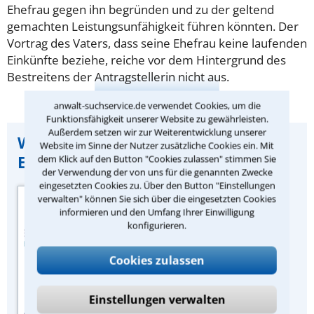
Ehefrau gegen ihn begründen und zu der geltend
gemachten Leistungsunfähigkeit führen könnten. Der
Vortrag des Vaters, dass seine Ehefrau keine laufenden
Einkünfte beziehe, reiche vor dem Hintergrund des
Bestreitens der Antragstellerin nicht aus.
anwalt-suchservice.de verwendet Cookies, um die
Funktionsfähigkeit unserer Website zu gewährleisten.
Außerdem setzen wir zur Weiterentwicklung unserer
Wichtiger Hinweis zu dieser
Website im Sinne der Nutzer zusätzliche Cookies ein. Mit
Entscheidung:
dem Klick auf den Button "Cookies zulassen" stimmen Sie
der Verwendung der von uns für die genannten Zwecke
eingesetzten Cookies zu. Über den Button "Einstellungen
Quelle der
verwalten" können Sie sich über die eingesetzten Cookies
Urteilszusammenfassung:
informieren und den Umfang Ihrer Einwilligung
konfigurieren.
Zeitschrift „Familien-
Rechtsberater“ des
Cookies zulassen
juristischen Fachverlags Dr.
Otto Schmidt, Köln.
Einstellungen verwalten