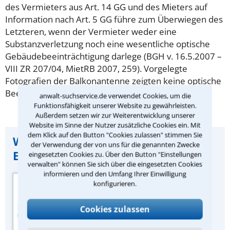
des Vermieters aus Art. 14 GG und des Mieters auf
Information nach Art. 5 GG führe zum Überwiegen des
Letzteren, wenn der Vermieter weder eine
Substanzverletzung noch eine wesentliche optische
Gebäudebeeinträchtigung darlege (BGH v. 16.5.2007 –
VIII ZR 207/04, MietRB 2007, 259). Vorgelegte
Fotografien der Balkonantenne zeigten keine optische
Beeinträchtigung des Gesamtgebäudes.
anwalt-suchservice.de verwendet Cookies, um die
Funktionsfähigkeit unserer Website zu gewährleisten.
Außerdem setzen wir zur Weiterentwicklung unserer
Website im Sinne der Nutzer zusätzliche Cookies ein. Mit
dem Klick auf den Button "Cookies zulassen" stimmen Sie
Wichtiger Hinweis zu dieser
der Verwendung der von uns für die genannten Zwecke
Entscheidung:
eingesetzten Cookies zu. Über den Button "Einstellungen
verwalten" können Sie sich über die eingesetzten Cookies
informieren und den Umfang Ihrer Einwilligung
Quelle der
konfigurieren.
Urteilszusammenfassung:
Zeitschrift „Miet-
Cookies zulassen
Rechtsberater“ des
juristischen Fachverlags Dr.