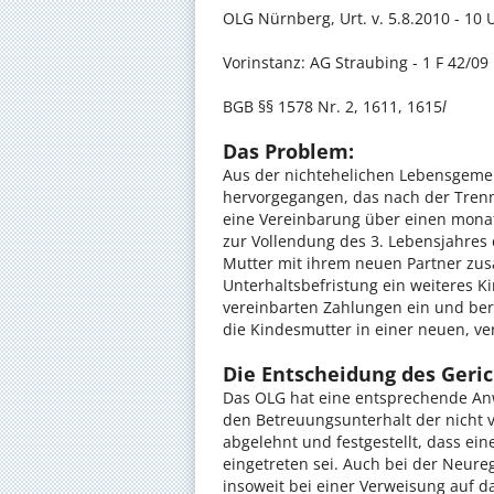
OLG Nürnberg, Urt. v. 5.8.2010 - 10 
Vorinstanz: AG Straubing - 1 F 42/09
BGB §§ 1578 Nr. 2, 1611, 1615
l
Das Problem:
Aus der nichtehelichen Lebensgemei
hervorgegangen, das nach der Trennu
eine Vereinbarung über einen monatl
zur Vollendung des 3. Lebensjahres
Mutter mit ihrem neuen Partner zu
Unterhaltsbefristung ein weiteres K
vereinbarten Zahlungen ein und ber
die Kindesmutter in einer neuen, ve
Die Entscheidung des Geric
Das OLG hat eine entsprechende Anw
den Betreuungsunterhalt der nicht 
abgelehnt und festgestellt, dass ei
eingetreten sei. Auch bei der Neure
insoweit bei einer Verweisung auf 