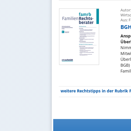
Autor:
Wirtsc
Aus: 
BGH,
Anspr
Über
Nimm
Mitwi
Überl
BGB) 
Famil
weitere Rechtstipps in der Rubrik 