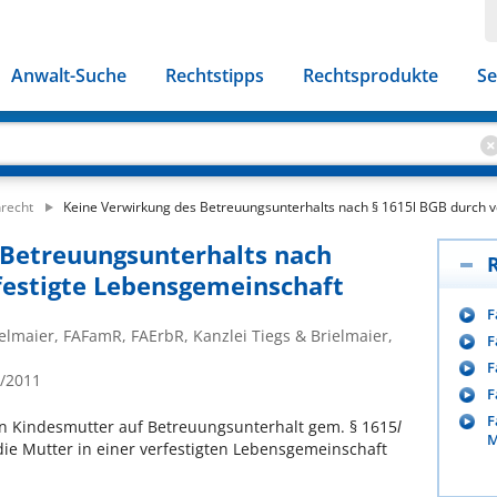
Anwalt-Suche
Rechtstipps
Rechtsprodukte
Se
nrecht
Keine Verwirkung des Betreuungsunterhalts nach § 1615l BGB durch 
 Betreuungsunterhalts nach
festigte Lebensgemeinschaft
F
elmaier, FAFamR, FAErbR, Kanzlei Tiegs & Brielmaier,
F
F
3/2011
F
F
en Kindesmutter auf Betreuungsunterhalt gem. § 1615
l
M
 die Mutter in einer verfestigten Lebensgemeinschaft