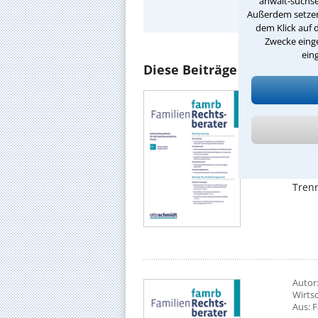
anwalt-suchse
Ausfüh
Außerdem setzen 
dem Klick auf 
Zwecke einge
ein
Diese Beiträge könnten Sie
Autor
Aus: 
BGH,
Zur Z
den 
Ein Z
Trenn
Autor:
Wirtsc
Aus: 