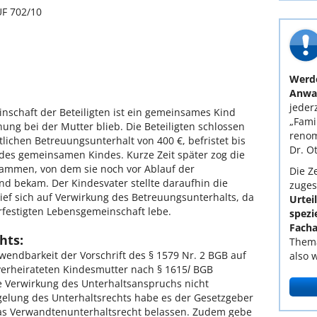
UF 702/10
Werde
Anwal
jederz
nschaft der Beteiligten ist ein gemeinsames Kind
„Fami
ng bei der Mutter blieb. Die Beteiligten schlossen
renom
ichen Betreuungsunterhalt von 400 €, befristet bis
Dr. O
 des gemeinsamen Kindes. Kurze Zeit später zog die
sammen, von dem sie noch vor Ablauf der
Die Ze
ind bekam. Der Kindesvater stellte daraufhin die
zuges
ief sich auf Verwirkung des Betreuungsunterhalts, da
Urtei
rfestigten Lebensgemeinschaft lebe.
spezi
Facha
hts:
Thema
endbarkeit der Vorschrift des § 1579 Nr. 2 BGB auf
also 
verheirateten Kindesmutter nach § 1615
l
BGB
ne Verwirkung des Unterhaltsanspruchs nicht
gelung des Unterhaltsrechts habe es der Gesetzgeber
das Verwandtenunterhaltsrecht belassen. Zudem gebe