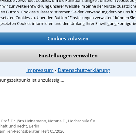
rvice.de verwendet Cookies, um die Funktionsfähigkeit unserer Website zu 
rliche Infos unter: 0221-93738630
wir zur Weiterentwicklung unserer Website im Sinne der Nutzer zusätzliche
den Button "Cookies zulassen" stimmen Sie der Verwendung der von uns fü
setzten Cookies zu. Über den Button "Einstellungen verwalten" können Sie 
gesetzten Cookies informieren und den Umfang Ihrer Einwilligung konfigurie
 auch interessieren:
Cookies zulassen
: RA Dr. Walter Kogel, FAFamR, Aachen
Familien-Rechtsberater, Heft 05/2026
 Beschl. 12.11.2025 - XII ZB 203/25
Einstellungen verwalten
ulässigkeit eines Zwischenfeststellungsantrags über
Trennungszeitpunkt
Impressum
Datenschutzerklärung
⁃
wischenfeststellungsantrag über den
ungszeitpunkt ist unzulässig....
 Prof. Dr. Jörn Heinemann, Notar a.D., Hochschule für
haft und Recht, Berlin
Familien-Rechtsberater, Heft 05/2026