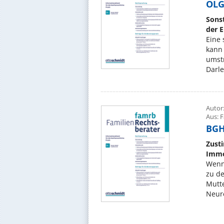
OLG 
Sonst
der 
Eine 
kann 
umstr
Darle
Autor
Aus: 
BGH,
Zust
Immo
Wenn
zu de
Mutte
Neure