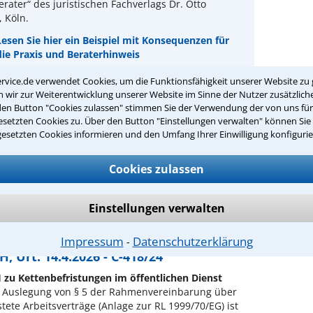
rater“ des juristischen Fachverlags Dr. Otto
 Köln.
Lesen Sie hier ein Beispiel mit Konsequenzen für
die Praxis und Beraterhinweis
rvice.de verwendet Cookies, um die Funktionsfähigkeit unserer Website zu 
er Hinweis:
Als Teilnehmer des Anwalt-Suchservice
wir zur Weiterentwicklung unserer Website im Sinne der Nutzer zusätzliche
e zusätzlich die Konsequenzen für Ihre praktische
den Button "Cookies zulassen" stimmen Sie der Verwendung der von uns fü
und weitergehende Beraterhinweise des Autors.
setzten Cookies zu. Über den Button "Einstellungen verwalten" können Sie 
gesetzten Cookies informieren und den Umfang Ihrer Einwilligung konfigurie
rliche Infos unter: 0221-93738630
Cookies zulassen
 auch interessieren:
Einstellungen verwalten
 RAin FAinArbR Dr. Jessica Jacobi, KLIEMT.Arbeitsrecht, Berlin
Impressum
Datenschutzerklärung
rbeits-Rechtsberater, Heft 06/2026
⁃
, Urt. 14.4.2026 - C-418/24
 zu Kettenbefristungen im öffentlichen Dienst
 Auslegung von § 5 der Rahmenvereinbarung über
stete Arbeitsverträge (Anlage zur RL 1999/70/EG) ist