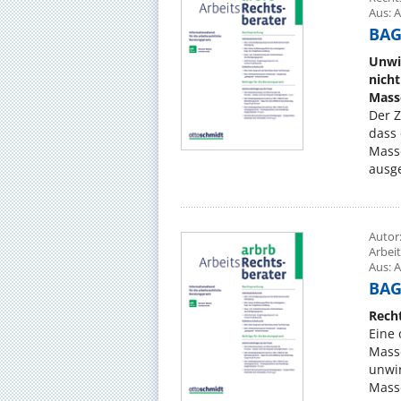
Aus: A
BAG,
Unwi
nich
Mass
Der Z
dass
Mass
ausge
Autor
Arbei
Aus: A
BAG,
Rech
Eine 
Mass
unwir
Mass