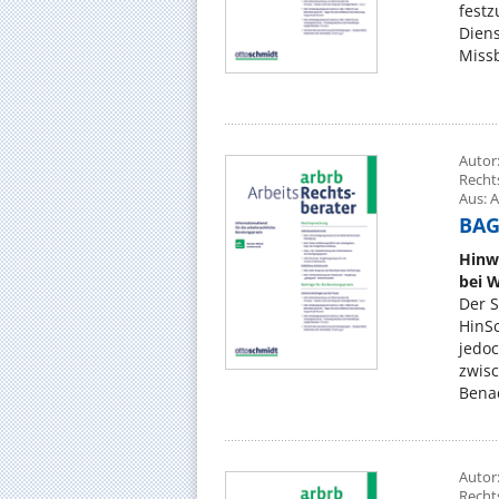
festz
Dien
Missb
Autor:
Recht
Aus: A
BAG,
Hinw
bei 
Der S
HinSc
jedo
zwis
Benac
Autor:
Recht