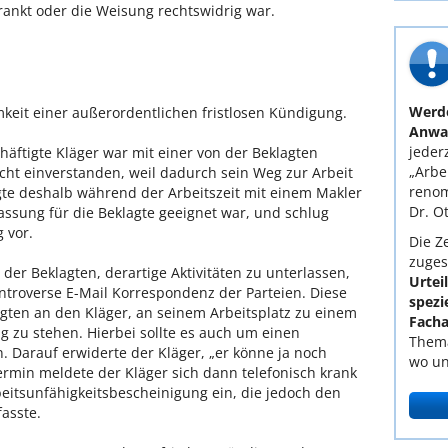
rankt oder die Weisung rechtswidrig war.
Werde
mkeit einer außerordentlichen fristlosen Kündigung.
Anwal
jederz
häftigte Kläger war mit einer von der Beklagten
„Arbe
cht einverstanden, weil dadurch sein Weg zur Arbeit
renom
gte deshalb während der Arbeitszeit mit einem Makler
Dr. O
fassung für die Beklagte geeignet war, und schlug
 vor.
Die Ze
zuges
der Beklagten, derartige Aktivitäten zu unterlassen,
Urtei
ntroverse E-Mail Korrespondenz der Parteien. Diese
spezi
gten an den Kläger, an seinem Arbeitsplatz zu einem
Facha
zu stehen. Hierbei sollte es auch um einen
Thema
 Darauf erwiderte der Kläger, „er könne ja noch
wo un
rmin meldete der Kläger sich dann telefonisch krank
beitsunfähigkeitsbescheinigung ein, die jedoch den
asste.