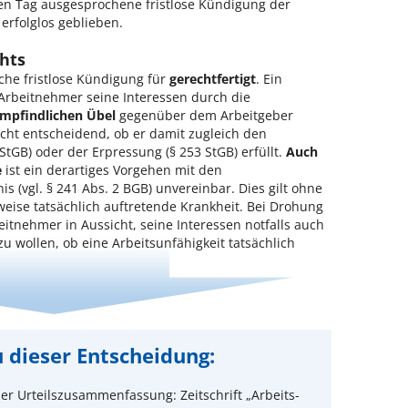
en Tag ausgesprochene fristlose Kündigung der
 erfolglos geblieben.
hts
che fristlose Kündigung für
gerechtfertigt
. Ein
 Arbeitnehmer seine Interessen durch die
empfindlichen Übel
gegenüber dem Arbeitgeber
icht entscheidend, ob er damit zugleich den
StGB) oder der Erpressung (§ 253 StGB) erfüllt.
Auch
e
ist ein derartiges Vorgehen mit den
nis (vgl. § 241 Abs. 2 BGB) unvereinbar. Dies gilt ohne
weise tatsächlich auftretende Krankheit. Bei Drohung
eitnehmer in Aussicht, seine Interessen notfalls auch
u wollen, ob eine Arbeitsunfähigkeit tatsächlich
 dieser Entscheidung:
er Urteilszusammenfassung: Zeitschrift „Arbeits-