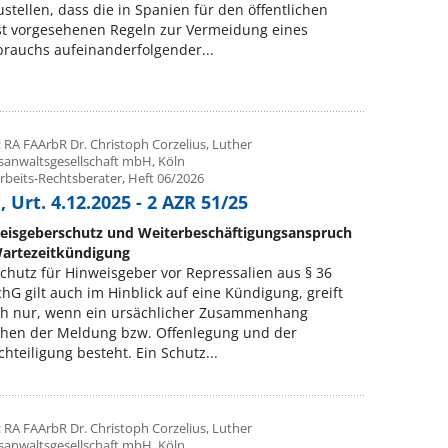
ustellen, dass die in Spanien für den öffentlichen
st vorgesehenen Regeln zur Vermeidung eines
rauchs aufeinanderfolgender...
 RA FAArbR Dr. Christoph Corzelius, Luther
sanwaltsgesellschaft mbH, Köln
rbeits-Rechtsberater, Heft 06/2026
 Urt. 4.12.2025 - 2 AZR 51/25
eisgeberschutz und Weiterbeschäftigungsanspruch
Wartezeitkündigung
chutz für Hinweisgeber vor Repressalien aus § 36
hG gilt auch im Hinblick auf eine Kündigung, greift
ch nur, wenn ein ursächlicher Zusammenhang
chen der Meldung bzw. Offenlegung und der
hteiligung besteht. Ein Schutz...
 RA FAArbR Dr. Christoph Corzelius, Luther
sanwaltsgesellschaft mbH, Köln