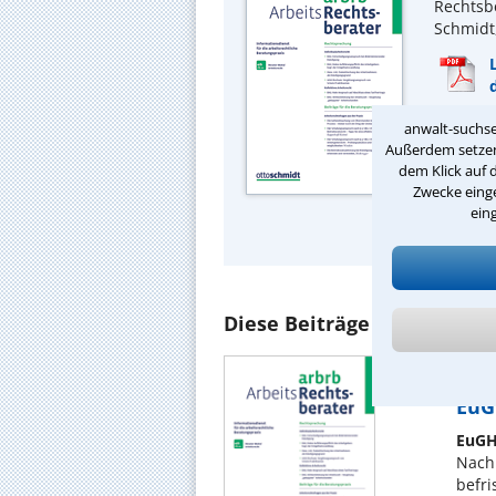
Rechtsbe
Schmidt,
anwalt-suchse
Wichtig
Außerdem setzen 
lesen Si
dem Klick auf 
Arbeit 
Zwecke einge
ein
Ausfüh
Diese Beiträge könnten Sie
Autor:
Aus: A
EuGH
EuGH
Nach
befri