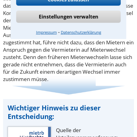
das Zusammenleben der Mieter nicht auf eine gewisse
Konstanz und Dauer sowie auf einen häufigen Wechsel
Einstellungen verwalten
der Bewohner angelegt ist. Auch der Hinweis der
Mieter, dass die Vermieterin bereits dreimal einem
⁃
Impressum
Datenschutzerklärung
Austausch von Mietern in Form von Nachträgen
zugestimmt hat, führe nicht dazu, dass den Mietern ein
Anspruch gegen die Vermieterin auf Mieterwechsel
zusteht. Denn den früheren Mieterwechseln lasse sich
gerade nicht entnehmen, dass die Vermieterin auch
für die Zukunft einem derartigen Wechsel immer
zustimmen müsse.
Wichtiger Hinweis zu dieser
Entscheidung:
Quelle der