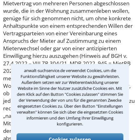
Mietvertrag von mehreren Personen abgeschlossen
wurde, die in der Wohnung zusammenleben wollen,
genüge für sich genommen nicht, um ohne konkrete
Anhaltspunkte von einem entsprechenden Willen der
Vertragsparteien von einer Vereinbarung eines
Anspruchs der Mieter auf Zustimmung zu einem
Mieterwechsel oder gar von einer antizipierten
Einwilligung hierzu auszugehen (Hinweis auf BGH v.
27.4.2022 – VIII ZR 304/21, MDR 2022, 945 = MietRB
2022, 194 [
Münch
]). Allein das Zusammenwohnen
anwalt-suchservice.de verwendet Cookies, um die
Funktionsfähigkeit unserer Website zu gewährleisten.
mehrerer Personen und die Bezeichnung der
Außerdem setzen wir zur Weiterentwicklung unserer
Wohngemeinschaft besagen deshalb nichts darüber,
Website im Sinne der Nutzer zusätzliche Cookies ein. Mit
ob nach dem Willen der Mieter die Mitbewohner
dem Klick auf den Button "Cookies zulassen" stimmen Sie
jederzeit austauschbar sein sollen und hiermit auch zu
der Verwendung der von uns für die genannten Zwecke
eingesetzten Cookies zu. Über den Button "Einstellungen
rechnen sei. Eine Wohngemeinschaft sei auch nicht
verwalten" können Sie sich über die eingesetzten Cookies
„naturgemäß“ durch häufige Ab- und Zugänge ihrer
informieren und den Umfang Ihrer Einwilligung
Mitglieder geprägt. Erst recht müsse ein Vermieter,
konfigurieren.
der einen Mietvertrag mit mehreren Mietern
abschließt, nicht ohne weiteres damit rechnen, dass
Cookies zulassen