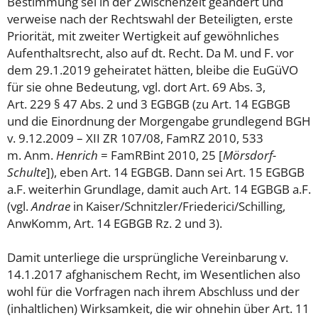
Bestimmung sei in der Zwischenzeit geändert und
verweise nach der Rechtswahl der Beteiligten, erste
Priorität, mit zweiter Wertigkeit auf gewöhnliches
Aufenthaltsrecht, also auf dt. Recht. Da M. und F. vor
dem 29.1.2019 geheiratet hätten, bleibe die EuGüVO
für sie ohne Bedeutung, vgl. dort Art. 69 Abs. 3,
Art. 229 § 47 Abs. 2 und 3 EGBGB (zu Art. 14 EGBGB
und die Einordnung der Morgengabe grundlegend BGH
v. 9.12.2009 – XII ZR 107/08, FamRZ 2010, 533
m. Anm.
Henrich
= FamRBint 2010, 25 [
Mörsdorf-
Schulte
]), eben Art. 14 EGBGB. Dann sei Art. 15 EGBGB
a.F. weiterhin Grundlage, damit auch Art. 14 EGBGB a.F.
(vgl.
Andrae
in Kaiser/Schnitzler/Friederici/Schilling,
AnwKomm, Art. 14 EGBGB Rz. 2 und 3).
Damit unterliege die ursprüngliche Vereinbarung v.
14.1.2017 afghanischem Recht, im Wesentlichen also
wohl für die Vorfragen nach ihrem Abschluss und der
(inhaltlichen) Wirksamkeit, die wir ohnehin über Art. 11