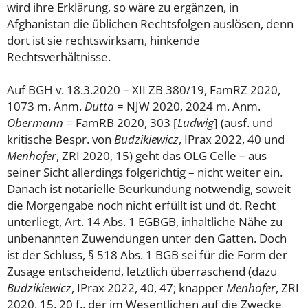
wird ihre Erklärung, so wäre zu ergänzen, in
Afghanistan die üblichen Rechtsfolgen auslösen, denn
dort ist sie rechtswirksam, hinkende
Rechtsverhältnisse.
Auf BGH v. 18.3.2020 – XII ZB 380/19, FamRZ 2020,
1073 m. Anm.
Dutta
= NJW 2020, 2024 m. Anm.
Obermann
= FamRB 2020, 303 [
Ludwig
] (ausf. und
kritische Bespr. von
Budzikiewicz
, IPrax 2022, 40 und
Menhofer
, ZRI 2020, 15) geht das OLG Celle – aus
seiner Sicht allerdings folgerichtig – nicht weiter ein.
Danach ist notarielle Beurkundung notwendig, soweit
die Morgengabe noch nicht erfüllt ist und dt. Recht
unterliegt, Art. 14 Abs. 1 EGBGB, inhaltliche Nähe zu
unbenannten Zuwendungen unter den Gatten. Doch
ist der Schluss, § 518 Abs. 1 BGB sei für die Form der
Zusage entscheidend, letztlich überraschend (dazu
Budzikiewicz
, IPrax 2022, 40, 47; knapper
Menhofer
, ZRI
2020, 15, 20 f., der im Wesentlichen auf die Zwecke