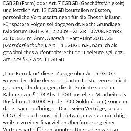
EGBGB (Form) oder Art. 7 EGBGB (Geschäftsfähigkeit)
und letztlich Art. 13 EGBGB beurteilen müssten,
persönliche Voraussetzungen für die Eheschließung.
Für spätere Folgen sei dagegen dt. Recht Grundlage
(wiederum BGH v. 9.12.2009 – XII ZR 107/08, FamRZ
2010, 533 m. Anm.
Henrich
= FamRBint 2010, 25
[
Mörsdorf-Schulte
]), Art. 14 EGBGB n.F., nämlich als
gewöhnliches Aufenthaltsrecht der Eheleute, vgl. dazu
Art. 229 § 47 Abs. 1 EGBGB.
„Eine Korrektur“ dieser Zusage über Art. 6 EGBGB
wegen der Höhe der vereinbarten Leistungen sei nicht
geboten, Überlegungen, die dt. Gerichte sonst im
Rahmen von § 138 Abs. 1 BGB anstellen. M. arbeite als
Busfahrer. 130.000 € (oder 300 Goldmünzen) könne er
daher kaum aufbringen. Doch seien Verträge, so das
OLG Celle, auch sonst nicht (etwa) „unwirksam/nichtig“,
weil sie zu einer finanziellen Überforderung einer
Vertragspartei führen könnten. Übersehen wird so