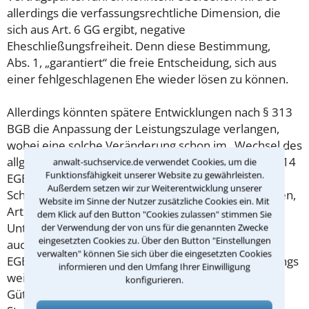
allerdings die verfassungsrechtliche Dimension, die
sich aus Art. 6 GG ergibt, negative
Eheschließungsfreiheit. Denn diese Bestimmung,
Abs. 1, „garantiert“ die freie Entscheidung, sich aus
einer fehlgeschlagenen Ehe wieder lösen zu können.
Allerdings könnten spätere Entwicklungen nach § 313
BGB die Anpassung der Leistungszulage verlangen,
wobei eine solche Veränderung schon im „Wechsel des
allg. Ehewirkungsstatuts“ liegen könne, also bei Art. 14
anwalt-suchservice.de verwendet Cookies, um die
Funktionsfähigkeit unserer Website zu gewährleisten.
EGBGB von der alten zur neuen Fassung. Für die
Außerdem setzen wir zur Weiterentwicklung unserer
Scheidung sei ohnehin dt. Recht Grundlage geworden,
Website im Sinne der Nutzer zusätzliche Cookies ein. Mit
Art. 8 lit. a VO Nr. 1259/2010. Im Übrigen könne F.
dem Klick auf den Button "Cookies zulassen" stimmen Sie
Unterhalt nach dt. Recht verlangen, Art. 3 HUP, wohl
der Verwendung der von uns für die genannten Zwecke
eingesetzten Cookies zu. Über den Button "Einstellungen
auch dt. Versorgungsausgleich, vgl. Art. 17 Abs. 4
verwalten" können Sie sich über die eingesetzten Cookies
EGBGB. Für güterrechtliche Forderungen sei allerdings
informieren und den Umfang Ihrer Einwilligung
weiterhin afghanisches Recht maßgeblich,
konfigurieren.
Gütertrennung, denn insoweit ist die gemeinsame