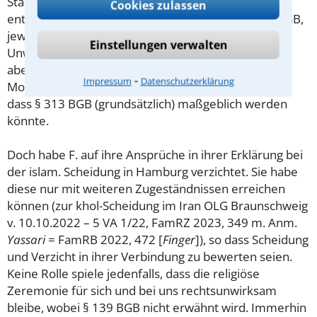
Staatsangehörigkeit bei der Eheschließung
Cookies zulassen
entscheidend, dazu Art. 15 EGBGB und Art. 14 EGBGB,
jew: a.F., Art. 229 § 47 Abs. 2 und 3 EGBGB,
Einstellungen verwalten
Unwandelbarkeit des Güterrechtsstatuts. Dann sei
aber zumindest ein Teil des „Zwecks“, den die
⁃
Impressum
Datenschutzerklärung
Morgengabe erreichen solle, tatsächlich erreicht, so
dass § 313 BGB (grundsätzlich) maßgeblich werden
könnte.
Doch habe F. auf ihre Ansprüche in ihrer Erklärung bei
der islam. Scheidung in Hamburg verzichtet. Sie habe
diese nur mit weiteren Zugeständnissen erreichen
können (zur khol-Scheidung im Iran OLG Braunschweig
v. 10.10.2022 – 5 VA 1/22, FamRZ 2023, 349 m. Anm.
Yassari
= FamRB 2022, 472 [
Finger
]), so dass Scheidung
und Verzicht in ihrer Verbindung zu bewerten seien.
Keine Rolle spiele jedenfalls, dass die religiöse
Zeremonie für sich und bei uns rechtsunwirksam
bleibe, wobei § 139 BGB nicht erwähnt wird. Immerhin