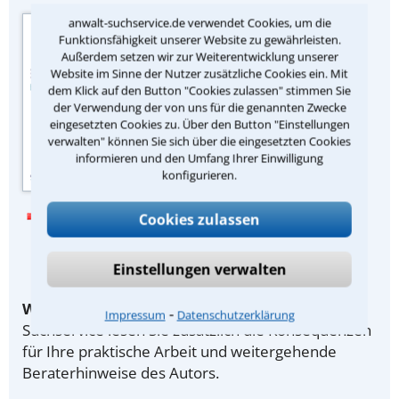
Quelle der
anwalt-suchservice.de verwendet Cookies, um die
Funktionsfähigkeit unserer Website zu gewährleisten.
Urteilszusammenfassung:
Außerdem setzen wir zur Weiterentwicklung unserer
Zeitschrift „Familien-
Website im Sinne der Nutzer zusätzliche Cookies ein. Mit
Rechtsberater“ des
dem Klick auf den Button "Cookies zulassen" stimmen Sie
juristischen Fachverlags Dr.
der Verwendung der von uns für die genannten Zwecke
eingesetzten Cookies zu. Über den Button "Einstellungen
Otto Schmidt, Köln.
verwalten" können Sie sich über die eingesetzten Cookies
informieren und den Umfang Ihrer Einwilligung
konfigurieren.
Lesen Sie hier ein Beispiel mit
Cookies zulassen
Konsequenzen für die Praxis und
Beraterhinweis
Einstellungen verwalten
Wichtiger Hinweis:
Als Teilnehmer des Anwalt-
⁃
Impressum
Datenschutzerklärung
Suchservice lesen Sie zusätzlich die Konsequenzen
für Ihre praktische Arbeit und weitergehende
Beraterhinweise des Autors.