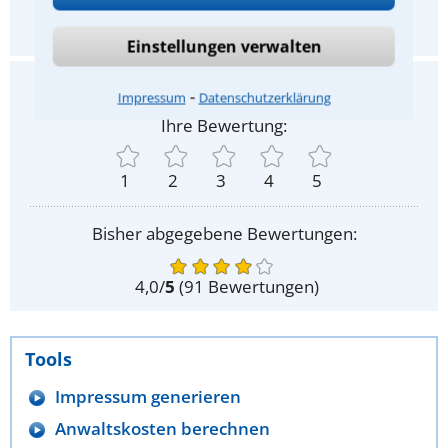
Ja
Nein
Einstellungen verwalten
Gefällt Ihnen dieser Rechtstipp?
⁃
Impressum
Datenschutzerklärung
Ihre Bewertung:
1
2
3
4
5
Bisher abgegebene Bewertungen:
4,0
/
5
(
91
Bewertungen)
Tools
Impressum generieren
Anwaltskosten berechnen